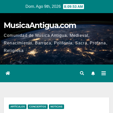
Ir
Dom. Ago 9th, 2026
8:09:54 AM
al
contenido
MusicaAntigua.com
Comunidad de Música Antigua. Medieval,
Renacimiento, Barroca, Polifonía, Sacra, Profana,
Religiosa
ARTÍCULOS
CONCIERTOS
NOTICIAS