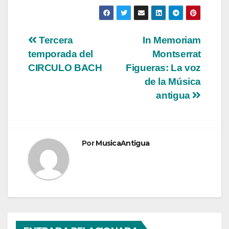
Navegación
Tercera
In Memoriam
temporada del
Montserrat
de
CIRCULO BACH
Figueras: La voz
entradas
de la Música
antigua
Por
MusicaAntigua