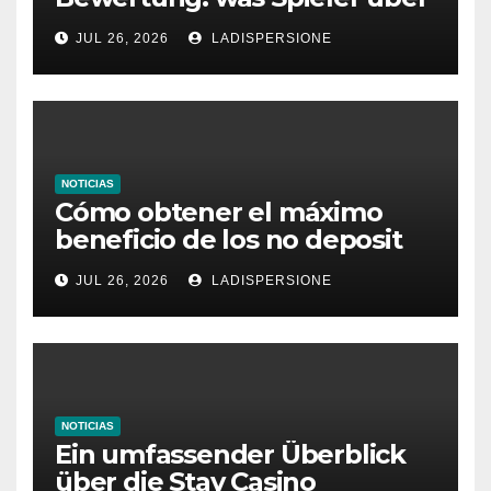
dieses Casino denken
JUL 26, 2026
LADISPERSIONE
NOTICIAS
Cómo obtener el máximo
beneficio de los no deposit
bonus codes de roby casino
JUL 26, 2026
LADISPERSIONE
NOTICIAS
Ein umfassender Überblick
über die Stay Casino