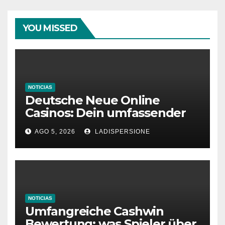
YOU MISSED
NOTICIAS
Deutsche Neue Online
Casinos: Dein umfassender
Ratgeber für moderne
AGO 5, 2026
LADISPERSIONE
Glücksspielplattformen
NOTICIAS
Umfangreiche Cashwin
Bewertung: was Spieler über