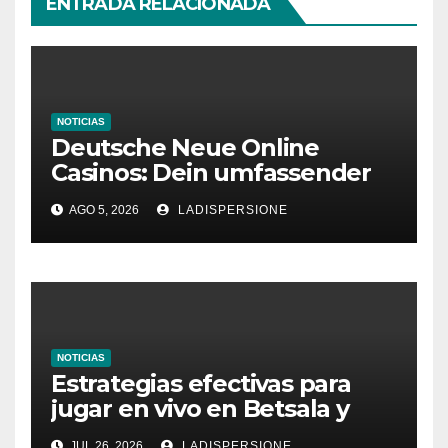
ENTRADA RELACIONADA
NOTICIAS
Deutsche Neue Online
Casinos: Dein umfassender
Ratgeber für moderne
AGO 5, 2026
LADISPERSIONE
Glücksspielplattformen
NOTICIAS
Estrategias efectivas para
jugar en vivo en Betsala y
aumentar tus ganancias
JUL 26, 2026
LADISPERSIONE