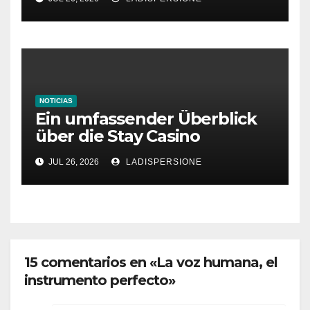
NOTICIAS
Ein umfassender Überblick
über die Stay Casino
Bonusbedingungen
JUL 26, 2026
LADISPERSIONE
15 comentarios en «La voz humana, el
instrumento perfecto»