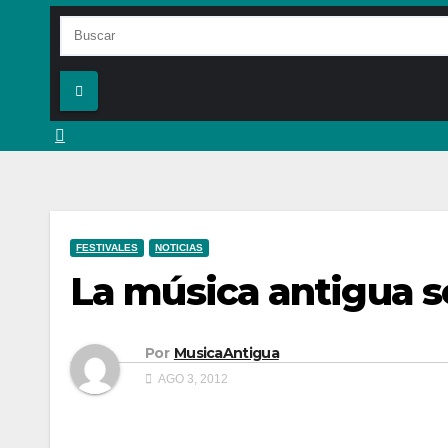
FESTIVALES
NOTICIAS
La música antigua s
Por
MusicaAntigua
AGO 3, 2012