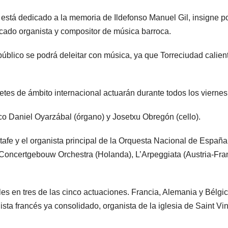
al está dedicado a la memoria de Ildefonso Manuel Gil, insigne
cado organista y compositor de música barroca.
público se podrá deleitar con música, ya que Torreciudad calien
retes de ámbito internacional actuarán durante todos los vierne
co Daniel Oyarzábal (órgano) y Josetxu Obregón (cello).
Getafe y el organista principal de la Orquesta Nacional de Espa
oncertgebouw Orchestra (Holanda), L’Arpeggiata (Austria-Fran
 en tres de las cinco actuaciones. Francia, Alemania y Bélgica 
a francés ya consolidado, organista de la iglesia de Saint Vinc