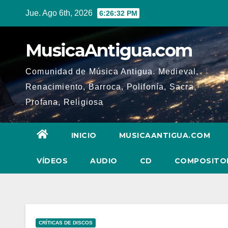
Ir
Jue. Ago 6th, 2026
6:26:33 PM
al
contenido
MusicaAntigua.com
Comunidad de Música Antigua. Medieval,
Renacimiento, Barroca, Polifonía, Sacra,
Profana, Religiosa
INICIO
MUSICAANTIGUA.COM
VÍDEOS
AUDIO
CD
COMPOSITO
CRÍTICAS DE DISCOS