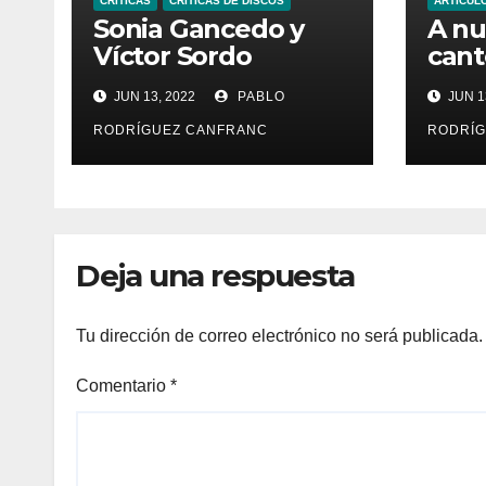
CRÍTICAS
CRÍTICAS DE DISCOS
ARTÍCUL
Sonia Gancedo y
A nu
Víctor Sordo
cant
presentan la obra
eco:
JUN 13, 2022
PABLO
JUN 1
de José Español,
de B
maestro de capilla
RODRÍGUEZ CANFRANC
RODRÍG
de principios del
siglo XVIII
Deja una respuesta
Tu dirección de correo electrónico no será publicada.
Comentario
*