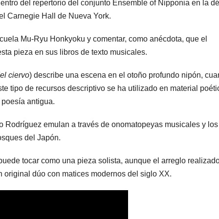
entro del repertorio del conjunto Ensemble of Nipponia en la d
 el Carnegie Hall de Nueva York.
scuela Mu-Ryu Honkyoku y comentar, como anécdota, que el
sta pieza en sus libros de texto musicales.
el ciervo
) describe una escena en el otoño profundo nipón, cu
e tipo de recursos descriptivo se ha utilizado en material poéti
 poesía antigua.
go Rodríguez emulan a través de onomatopeyas musicales y los
osques del Japón.
uede tocar como una pieza solista, aunque el arreglo realizad
un original dúo con matices modernos del siglo XX.