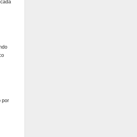
écada
ando
co
o por