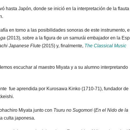
evó hasta Japón, donde se inició en la interpretación de la flauta
n.
fía en torno a las posibilidades sonoras de este instrumento, e
aga
(2013), sobre a la figura de un samurái embajador en la Es
achi Japanese Flute
(2015) y, finalmente,
The Classical Music
odemos escuchar al maestro Miyata y a su alumno interpretando
mente fue aprendida por Kurosawa Kinko (1710-71), fundador de 
keishi.
Kohachiro Miyata junto con
Tsuru no Sugomori
(
En el Nido de la
ca culta japonesa.