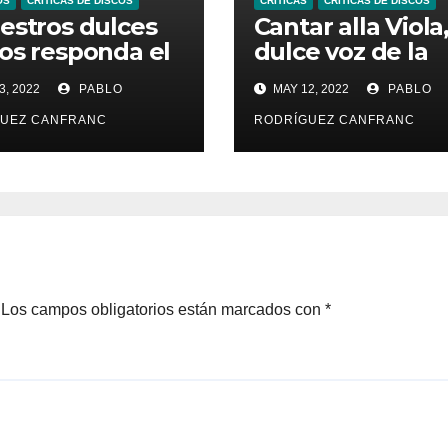
OS
CRÍTICAS DE DISCOS
CRÍTICAS
CRÍTICAS DE DISCOS
estros dulces
Cantar alla Viola,
os responda el
dulce voz de la
 los madrigales
vihuela de arco
3, 2022
PABLO
MAY 12, 2022
PABLO
arbara Strozzi
UEZ CANFRANC
RODRÍGUEZ CANFRANC
Los campos obligatorios están marcados con
*