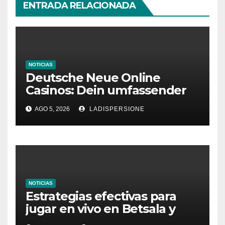
ENTRADA RELACIONADA
NOTICIAS
Deutsche Neue Online
Casinos: Dein umfassender
Ratgeber für moderne
AGO 5, 2026
LADISPERSIONE
Glücksspielplattformen
NOTICIAS
Estrategias efectivas para
jugar en vivo en Betsala y
aumentar tus ganancias