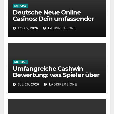
NOTICIAS
Deutsche Neue Online
Casinos: Dein umfassender
Ratgeber für moderne
AGO 5, 2026
LADISPERSIONE
Glücksspielplattformen
NOTICIAS
Umfangreiche Cashwin
Bewertung: was Spieler über
dieses Casino denken
JUL 26, 2026
LADISPERSIONE