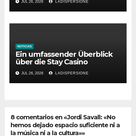
JUL 26, 2026
LADISPERSIONE
NOTICIAS
Ein umfassender Überblick
über die Stay Casino
Bonusbedingungen
JUL 26, 2026
LADISPERSIONE
8 comentarios en «Jordi Savall: «No
hemos dejado espacio suficiente ni a
la música ni a la cultura»»