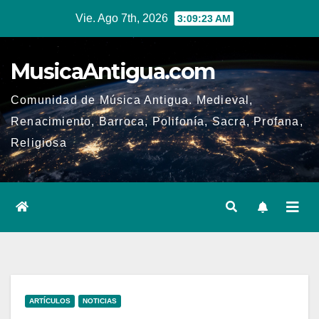
Ir
Vie. Ago 7th, 2026
3:09:24 AM
al
contenido
MusicaAntigua.com
Comunidad de Música Antigua. Medieval,
Renacimiento, Barroca, Polifonía, Sacra, Profana,
Religiosa
ARTÍCULOS
NOTICIAS