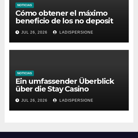
NOTICIAS
Cómo obtener el máximo
beneficio de los no deposit
bonus codes de roby casino
JUL 26, 2026
LADISPERSIONE
NOTICIAS
Ein umfassender Überblick
über die Stay Casino
Bonusbedingungen
JUL 26, 2026
LADISPERSIONE