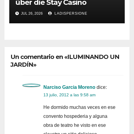
über die Stay Casino
Bonusbedingungen
JUL 26, 2026
LADISPERSIONE
Un comentario en «ILUMINANDO UN
JARDÍN»
Narciso Garcia Moreno
dice:
13 julio, 2012 a las 9:58 am
He dormido muchas veces en ese
convento hospederia y alguna
obra de teatro he visto en ese