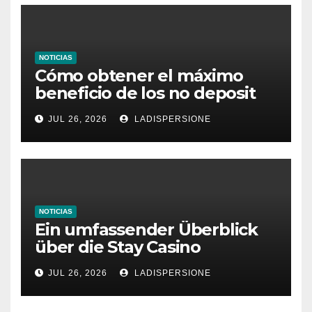
NOTICIAS
Cómo obtener el máximo
beneficio de los no deposit
bonus codes de roby casino
JUL 26, 2026
LADISPERSIONE
NOTICIAS
Ein umfassender Überblick
über die Stay Casino
Bonusbedingungen
JUL 26, 2026
LADISPERSIONE