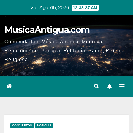
Ir
Vie. Ago 7th, 2026
12:33:38 AM
al
contenido
MusicaAntigua.com
Comunidad de Música Antigua. Medieval,
Renacimiento, Barroca, Polifonía, Sacra, Profana,
Religiosa
CONCIERTOS
NOTICIAS