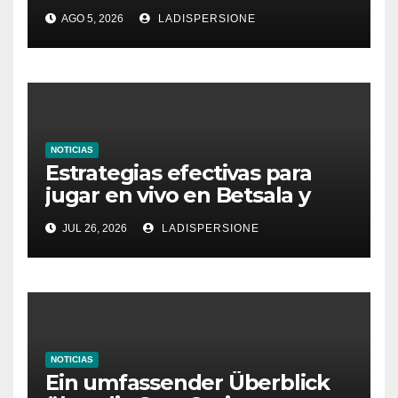
Ratgeber für moderne
AGO 5, 2026
LADISPERSIONE
Glücksspielplattformen
NOTICIAS
Estrategias efectivas para
jugar en vivo en Betsala y
aumentar tus ganancias
JUL 26, 2026
LADISPERSIONE
NOTICIAS
Ein umfassender Überblick