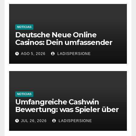
NOTICIAS
Deutsche Neue Online
Casinos: Dein umfassender
Ratgeber für moderne
AGO 5, 2026
LADISPERSIONE
Glücksspielplattformen
NOTICIAS
Umfangreiche Cashwin
Bewertung: was Spieler über
dieses Casino denken
JUL 26, 2026
LADISPERSIONE