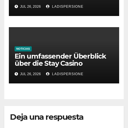
aumentar tus ganancias
JUL 26, 2026
LADISPERSIONE
NOTICIAS
Ein umfassender Überblick
über die Stay Casino
Bonusbedingungen
JUL 26, 2026
LADISPERSIONE
Deja una respuesta