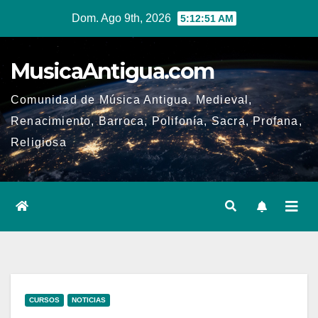
Ir
Dom. Ago 9th, 2026
5:12:52 AM
al
contenido
MusicaAntigua.com
Comunidad de Música Antigua. Medieval,
Renacimiento, Barroca, Polifonía, Sacra, Profana,
Religiosa
CURSOS
NOTICIAS