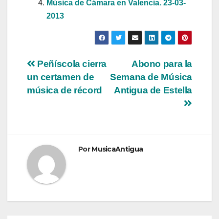
Música de Cámara en Valencia. 23-03-
2013
Navegación
Peñíscola cierra
Abono para la
un certamen de
Semana de Música
de
música de récord
Antigua de Estella
entradas
Por
MusicaAntigua