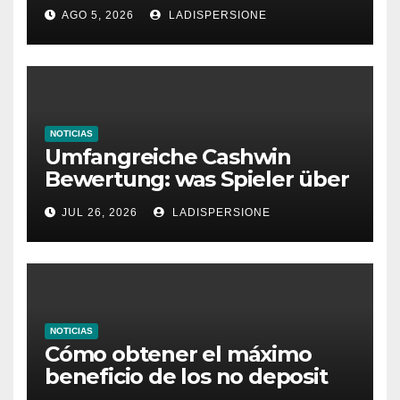
Ratgeber für moderne
AGO 5, 2026
LADISPERSIONE
Glücksspielplattformen
NOTICIAS
Umfangreiche Cashwin
Bewertung: was Spieler über
dieses Casino denken
JUL 26, 2026
LADISPERSIONE
NOTICIAS
Cómo obtener el máximo
beneficio de los no deposit
bonus codes de roby casino