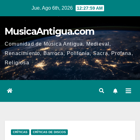
Ir
Jue. Ago 6th, 2026
12:28:00 AM
al
contenido
MusicaAntigua.com
Comunidad de Música Antigua. Medieval,
Renacimiento, Barroca, Polifonía, Sacra, Profana,
Religiosa
CRÍTICAS
CRÍTICAS DE DISCOS