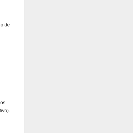
io de
los
ivo).