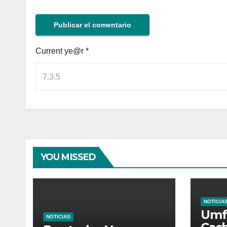
Current ye@r
*
YOU MISSED
NOTICIA
Umf
NOTICIAS