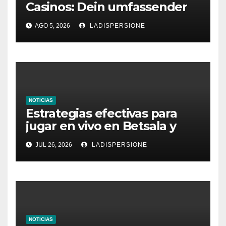
Casinos: Dein umfassender
Ratgeber für moderne
AGO 5, 2026
LADISPERSIONE
Glücksspielplattformen
NOTICIAS
Estrategias efectivas para
jugar en vivo en Betsala y
aumentar tus ganancias
JUL 26, 2026
LADISPERSIONE
NOTICIAS