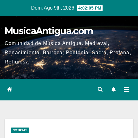
Ir
Dom. Ago 9th, 2026
4:02:05 PM
al
contenido
MusicaAntigua.com
Comunidad de Música Antigua. Medieval,
Renacimiento, Barroca, Polifonía, Sacra, Profana,
Religiosa
NOTICIAS