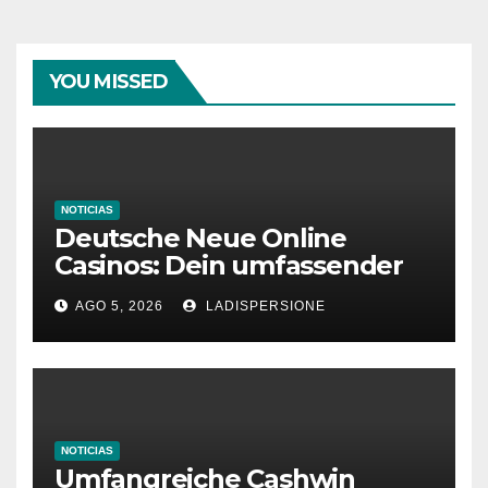
YOU MISSED
NOTICIAS
Deutsche Neue Online
Casinos: Dein umfassender
Ratgeber für moderne
AGO 5, 2026
LADISPERSIONE
Glücksspielplattformen
NOTICIAS
Umfangreiche Cashwin