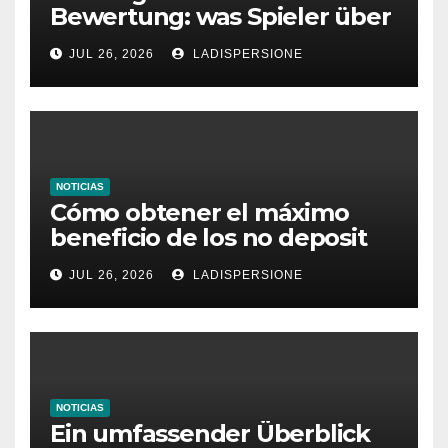
Bewertung: was Spieler über
dieses Casino denken
JUL 26, 2026
LADISPERSIONE
NOTICIAS
Cómo obtener el máximo
beneficio de los no deposit
bonus codes de roby casino
JUL 26, 2026
LADISPERSIONE
NOTICIAS
Ein umfassender Überblick