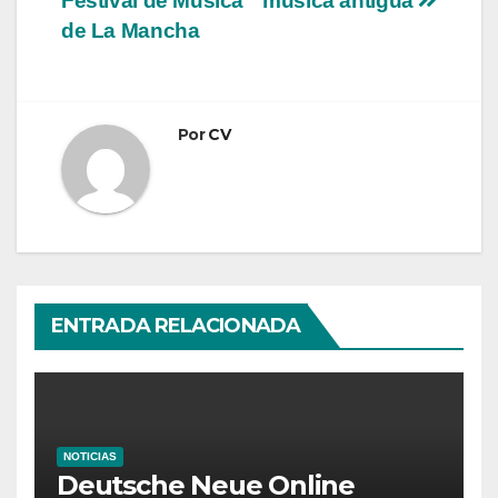
Festival de Música
música antigua
entradas
de La Mancha
Por
CV
ENTRADA RELACIONADA
NOTICIAS
Deutsche Neue Online