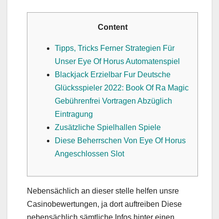
Content
Tipps, Tricks Ferner Strategien Für
Unser Eye Of Horus Automatenspiel
Blackjack Erzielbar Fur Deutsche
Glücksspieler 2022: Book Of Ra Magic
Gebührenfrei Vortragen Abzüglich
Eintragung
Zusätzliche Spielhallen Spiele
Diese Beherrschen Von Eye Of Horus
Angeschlossen Slot
Nebensächlich an dieser stelle helfen unsre
Casinobewertungen, ja dort auftreiben Diese
nebensächlich sämtliche Infos hinter einen