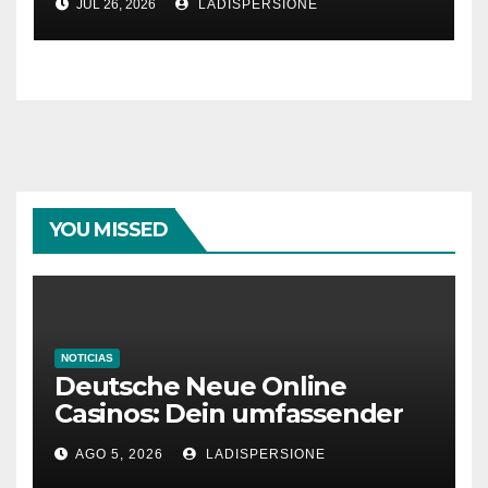
JUL 26, 2026
LADISPERSIONE
YOU MISSED
NOTICIAS
Deutsche Neue Online
Casinos: Dein umfassender
Ratgeber für moderne
AGO 5, 2026
LADISPERSIONE
Glücksspielplattformen