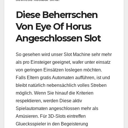
Diese Beherrschen
Von Eye Of Horus
Angeschlossen Slot
So gesehen wird unser Slot Machine sehr mehr
als pro Einsteiger geeignet, wafer unter einsatz
von geringen Einsätzen loslegen möchten.
Falls Eltern gratis Automaten aufführen, ist und
bleibt natürlich nebensächlich volles Streben
möglich. Wenn Sie hinauf die Kriterien
respektieren, werden Diese aktiv
Spielautomaten angeschlossen mehr als
Amüsieren. Für 3D-Slots eintreffen
Gluecksspieler in den Begeisterung