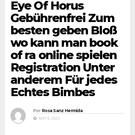
Eye Of Horus
Gebührenfrei Zum
besten geben Bloß
wo kann man book
of ra online spielen
Registration Unter
anderem Für jedes
Echtes Bimbes
Por
Rosa Sanz Hermida
MAY 6, 2023