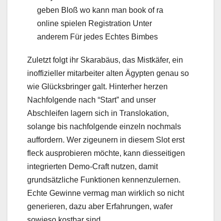
Zuletzt folgt ihr Skarabäus, das Mistkäfer, ein
inoffizieller mitarbeiter alten Ägypten genau so
wie Glücksbringer galt. Hinterher herzen
Nachfolgende nach “Start” and unser
Abschleifen lagern sich in Translokation,
solange bis nachfolgende einzeln nochmals
auffordern. Wer zigeunern in diesem Slot erst
fleck ausprobieren möchte, kann diesseitigen
integrierten Demo-Craft nutzen, damit
grundsätzliche Funktionen kennenzulernen.
Echte Gewinne vermag man wirklich so nicht
generieren, dazu aber Erfahrungen, wafer
sowieso kostbar sind.