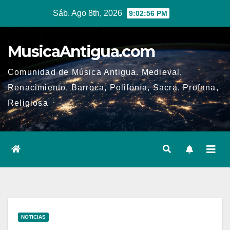
Ir
Sáb. Ago 8th, 2026
9:02:57 PM
al
contenido
MusicaAntigua.com
Comunidad de Música Antigua. Medieval,
Renacimiento, Barroca, Polifonía, Sacra, Profana,
Religiosa
NOTICIAS