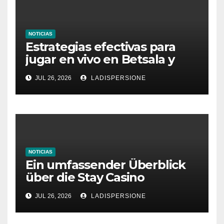
NOTICIAS
Estrategias efectivas para
jugar en vivo en Betsala y
aumentar tus ganancias
JUL 26, 2026
LADISPERSIONE
NOTICIAS
Ein umfassender Überblick
über die Stay Casino
Bonusbedingungen
JUL 26, 2026
LADISPERSIONE