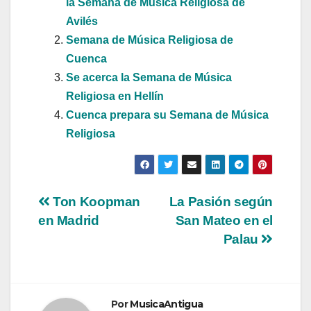
la Semana de Música Religiosa de
Avilés
Semana de Música Religiosa de
Cuenca
Se acerca la Semana de Música
Religiosa en Hellín
Cuenca prepara su Semana de Música
Religiosa
Navegación
Ton Koopman
La Pasión según
en Madrid
San Mateo en el
de
Palau
entradas
Por
MusicaAntigua