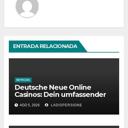
ENTRADA RELACIONADA
NOTICIAS
Deutsche Neue Online
Casinos: Dein umfassender
Ratgeber für moderne
AGO 5, 2026
LADISPERSIONE
Glücksspielplattformen