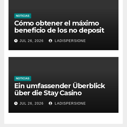
NOTICIAS
Cómo obtener el máximo
beneficio de los no deposit
bonus codes de roby casino
JUL 26, 2026
LADISPERSIONE
NOTICIAS
Ein umfassender Überblick
über die Stay Casino
Bonusbedingungen
JUL 26, 2026
LADISPERSIONE