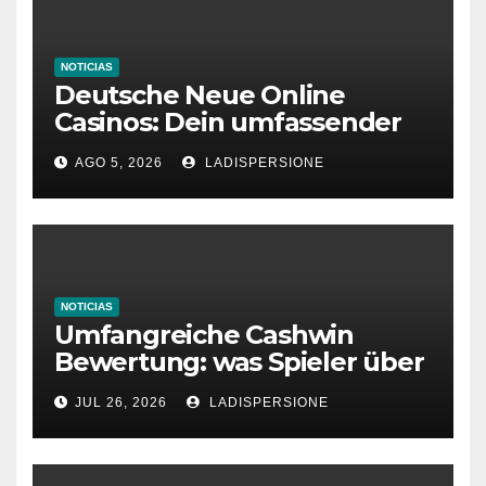
NOTICIAS
Deutsche Neue Online
Casinos: Dein umfassender
Ratgeber für moderne
AGO 5, 2026
LADISPERSIONE
Glücksspielplattformen
NOTICIAS
Umfangreiche Cashwin
Bewertung: was Spieler über
dieses Casino denken
JUL 26, 2026
LADISPERSIONE