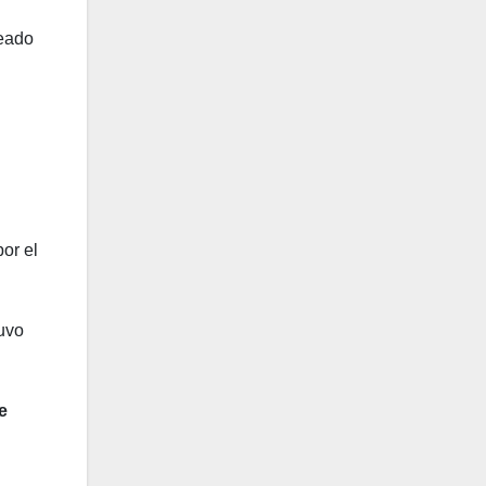
leado
or el
tuvo
e