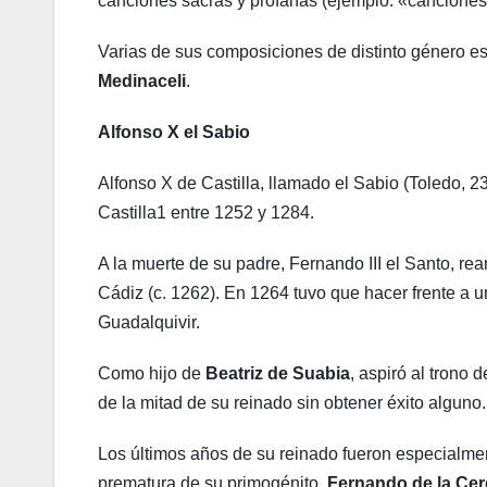
canciones sacras y profanas (ejemplo: «canciones y
Varias de sus composiciones de distinto género es
Medinaceli
.
Alfonso X el Sabio
Alfonso X de Castilla, llamado el Sabio (Toledo, 2
Castilla1 entre 1252 y 1284.
A la muerte de su padre, Fernando III el Santo, r
Cádiz (c. 1262). En 1264 tuvo que hacer frente a u
Guadalquivir.
Como hijo de
Beatriz de Suabia
, aspiró al trono d
de la mitad de su reinado sin obtener éxito alguno.
Los últimos años de su reinado fueron especialmen
prematura de su primogénito,
Fernando de la Ce