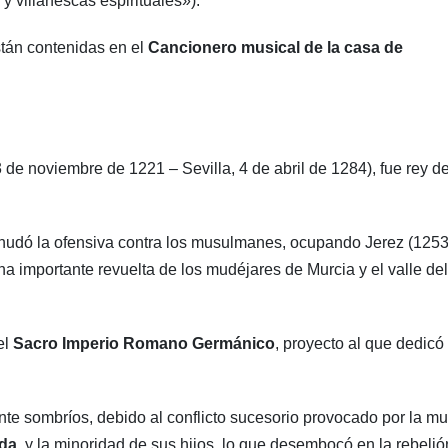
 villanescas espirituales»).
tán contenidas en el
Cancionero musical de la casa de
3 de noviembre de 1221 – Sevilla, 4 de abril de 1284), fue rey d
eanudó la ofensiva contra los musulmanes, ocupando Jerez (1253
na importante revuelta de los mudéjares de Murcia y el valle del
el
Sacro Imperio Romano Germánico
, proyecto al que dedic
te sombríos, debido al conflicto sucesorio provocado por la mu
rda
, y la minoridad de sus hijos, lo que desembocó en la rebelió