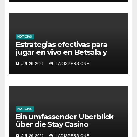
NOTICIAS
Estrategias efectivas para
jugar en vivo en Betsala y
aumentar tus ganancias
JUL 26, 2026
LADISPERSIONE
NOTICIAS
Ein umfassender Überblick
über die Stay Casino
Bonusbedingungen
JUL 26, 2026
LADISPERSIONE