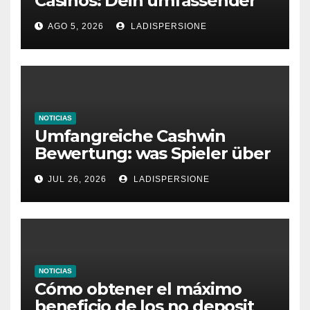
Casinos: Dein umfassender
Ratgeber für moderne
AGO 5, 2026
LADISPERSIONE
Glücksspielplattformen
NOTICIAS
Umfangreiche Cashwin
Bewertung: was Spieler über
dieses Casino denken
JUL 26, 2026
LADISPERSIONE
NOTICIAS
Cómo obtener el máximo
beneficio de los no deposit