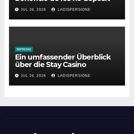
bonus codes de roby casino
JUL 26, 2026
LADISPERSIONE
NOTICIAS
Ein umfassender Überblick
über die Stay Casino
Bonusbedingungen
JUL 26, 2026
LADISPERSIONE