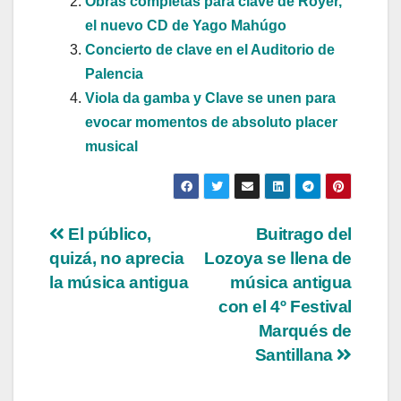
Obras completas para clave de Royer,
el nuevo CD de Yago Mahúgo
Concierto de clave en el Auditorio de
Palencia
Viola da gamba y Clave se unen para
evocar momentos de absoluto placer
musical
Navegación
El público,
Buitrago del
quizá, no aprecia
Lozoya se llena de
de
la música antigua
música antigua
entradas
con el 4º Festival
Marqués de
Santillana