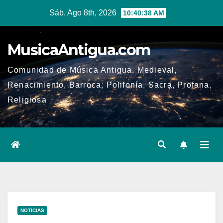
Ir
Sáb. Ago 8th, 2026
10:40:39 AM
al
contenido
MusicaAntigua.com
Comunidad de Música Antigua. Medieval,
Renacimiento, Barroca, Polifonía, Sacra, Profana,
Religiosa
NOTICIAS