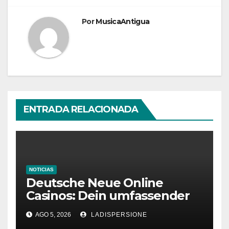
Por
MusicaAntigua
ENTRADA RELACIONADA
NOTICIAS
Deutsche Neue Online
Casinos: Dein umfassender
Ratgeber für moderne
AGO 5, 2026
LADISPERSIONE
Glücksspielplattformen