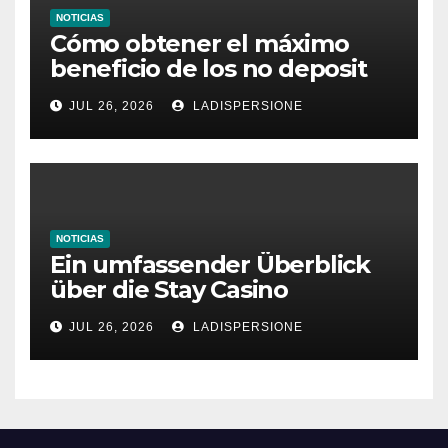
NOTICIAS
Cómo obtener el máximo
beneficio de los no deposit
bonus codes de roby casino
JUL 26, 2026
LADISPERSIONE
NOTICIAS
Ein umfassender Überblick
über die Stay Casino
Bonusbedingungen
JUL 26, 2026
LADISPERSIONE