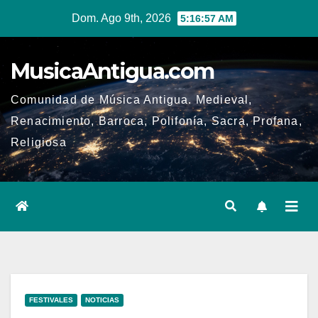
Ir
Dom. Ago 9th, 2026
5:16:57 AM
al
contenido
MusicaAntigua.com
Comunidad de Música Antigua. Medieval,
Renacimiento, Barroca, Polifonía, Sacra, Profana,
Religiosa
FESTIVALES
NOTICIAS