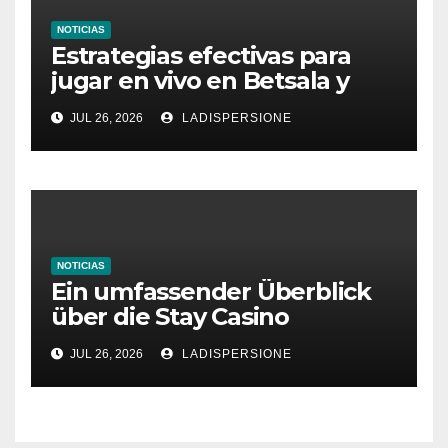
NOTICIAS
Estrategias efectivas para
jugar en vivo en Betsala y
aumentar tus ganancias
JUL 26, 2026
LADISPERSIONE
NOTICIAS
Ein umfassender Überblick
über die Stay Casino
Bonusbedingungen
JUL 26, 2026
LADISPERSIONE