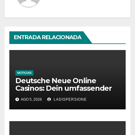
ENTRADA RELACIONADA
NOTICIAS
Deutsche Neue Online
Casinos: Dein umfassender
Ratgeber für moderne
AGO 5, 2026
LADISPERSIONE
Glücksspielplattformen