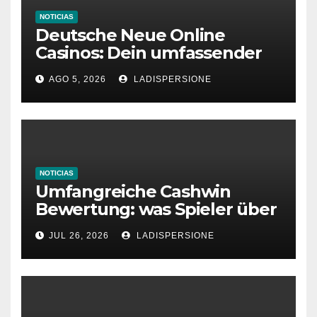
NOTICIAS
Deutsche Neue Online
Casinos: Dein umfassender
Ratgeber für moderne
AGO 5, 2026
LADISPERSIONE
Glücksspielplattformen
NOTICIAS
Umfangreiche Cashwin
Bewertung: was Spieler über
dieses Casino denken
JUL 26, 2026
LADISPERSIONE