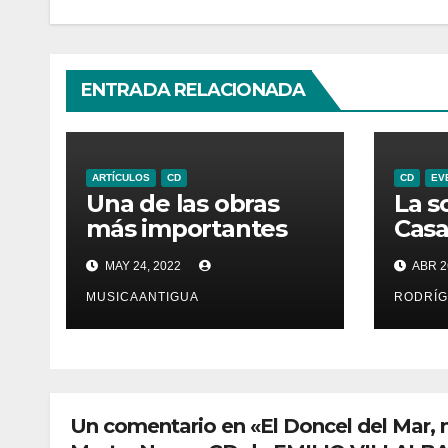
ENTRADA RELACIONADA
ARTÍCULOS
CD
CD
EV
Una de las obras
La s
más importantes
Casa
sobre la Edad Media
ilus
MAY 24, 2022
ABR 2
en el Languedoc
Gim
en l
MUSICAANTIGUA
RODRÍG
de V
sobr
de E
Un comentario en «El Doncel del Mar,