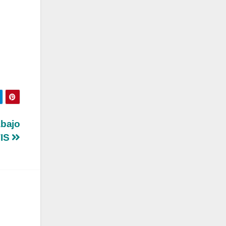
abajo
TIS