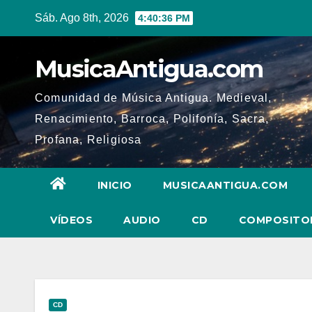
Ir
Sáb. Ago 8th, 2026
4:40:37 PM
al
contenido
MusicaAntigua.com
Comunidad de Música Antigua. Medieval,
Renacimiento, Barroca, Polifonía, Sacra,
Profana, Religiosa
INICIO
MUSICAANTIGUA.COM
VÍDEOS
AUDIO
CD
COMPOSITO
CD