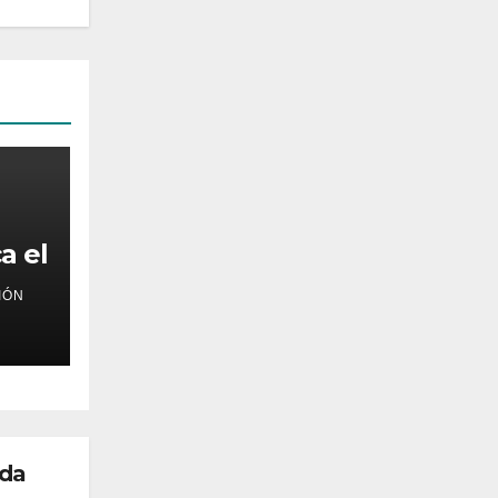
a el
e la
IÓN
 da