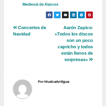
Medieval de Alarcos
Navegación
Concertos de
Aarón Zapico:
Navidad
«Todos los discos
de
son un poco
entradas
capricho y todos
están llenos de
sorpresas»
Por
MusicaAntigua