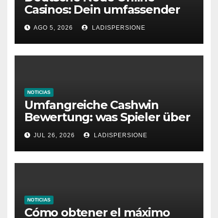
Casinos: Dein umfassender
Ratgeber für moderne
AGO 5, 2026
LADISPERSIONE
Glücksspielplattformen
NOTICIAS
Umfangreiche Cashwin
Bewertung: was Spieler über
dieses Casino denken
JUL 26, 2026
LADISPERSIONE
NOTICIAS
Cómo obtener el máximo