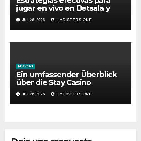
Estrategias efectivas para
jugar en vivo en Betsala y
aumentar tus ganancias
JUL 26, 2026
LADISPERSIONE
NOTICIAS
Ein umfassender Überblick
über die Stay Casino
Bonusbedingungen
JUL 26, 2026
LADISPERSIONE