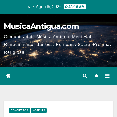
Ir
Vie. Ago 7th, 2026
6:46:19 AM
al
contenido
MusicaAntigua.com
Comunidad de Música Antigua. Medieval,
Renacimiento, Barroca, Polifonía, Sacra, Profana,
Religiosa
CONCIERTOS
NOTICIAS