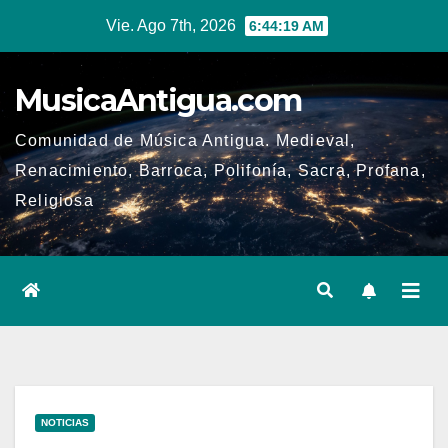
Ir
Vie. Ago 7th, 2026
6:44:19 AM
al
contenido
MusicaAntigua.com
Comunidad de Música Antigua. Medieval,
Renacimiento, Barroca, Polifonía, Sacra, Profana,
Religiosa
NOTICIAS