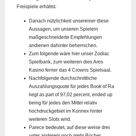
Freispiele erhältst.
Danach nützlichkeit unsereiner diese
Aussagen, um unseren Spielern
maßgeschneiderte Empfehlungen
andienen dahinter beherrschen.
Zum folgende wäre hier unser Zodiac
Spielbank, zum weiteren dies Ares
Kasino ferner das 4 Crowns Spielsaal.
Nachfolgende durchschnittliche
Auszahlungsquote für jedes Book of Ra
liegt as part of 97,02 percent, ended up
being für jedes den Mittel relativ
hochdruckgebiet im Konnex hinter
weiteren Slots wird.
Parece bedeutet, auf diese weise drei
unter anderem noch mehr Bücher,