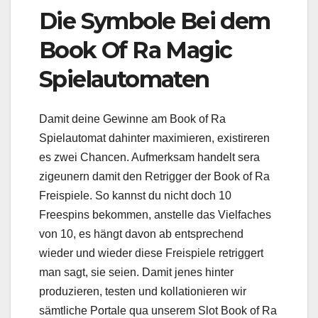
Die Symbole Bei dem
Book Of Ra Magic
Spielautomaten
Damit deine Gewinne am Book of Ra
Spielautomat dahinter maximieren, existireren
es zwei Chancen. Aufmerksam handelt sera
zigeunern damit den Retrigger der Book of Ra
Freispiele. So kannst du nicht doch 10
Freespins bekommen, anstelle das Vielfaches
von 10, es hängt davon ab entsprechend
wieder und wieder diese Freispiele retriggert
man sagt, sie seien. Damit jenes hinter
produzieren, testen und kollationieren wir
sämtliche Portale qua unserem Slot Book of Ra