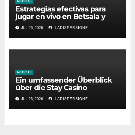
NOTICIAS
Estrategias efectivas para
jugar en vivo en Betsala y
aumentar tus ganancias
JUL 26, 2026
LADISPERSIONE
NOTICIAS
Ein umfassender Überblick
über die Stay Casino
Bonusbedingungen
JUL 26, 2026
LADISPERSIONE