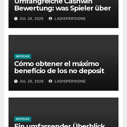
Umfangreiche Cashwin
Bewertung: was Spieler über
dieses Casino denken
JUL 26, 2026
LADISPERSIONE
NOTICIAS
Cómo obtener el máximo
beneficio de los no deposit
bonus codes de roby casino
JUL 26, 2026
LADISPERSIONE
NOTICIAS
Ein umfassender Überblick