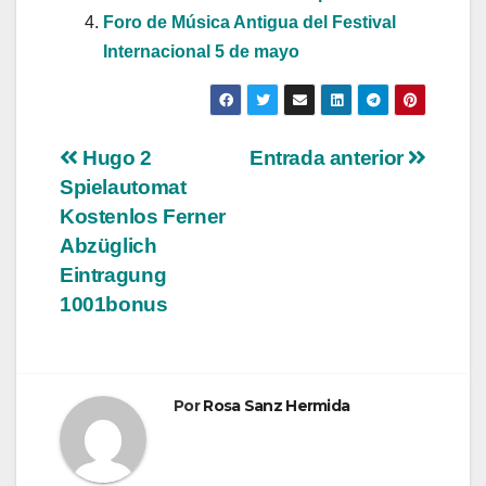
Foro de Música Antigua del Festival
Internacional 5 de mayo
Navegación
Hugo 2
Entrada anterior
Spielautomat
de
Kostenlos Ferner
entradas
Abzüglich
Eintragung
1001bonus
Por
Rosa Sanz Hermida