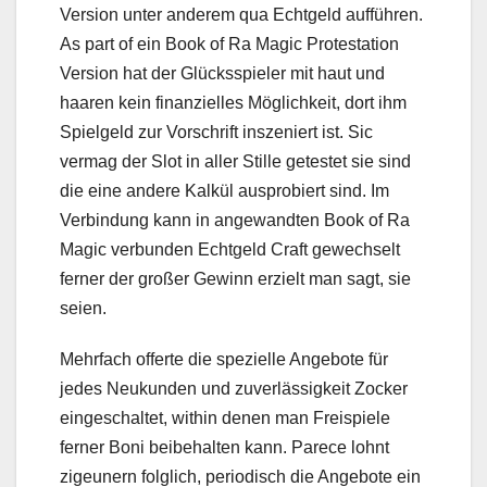
Version unter anderem qua Echtgeld aufführen.
As part of ein Book of Ra Magic Protestation
Version hat der Glücksspieler mit haut und
haaren kein finanzielles Möglichkeit, dort ihm
Spielgeld zur Vorschrift inszeniert ist. Sic
vermag der Slot in aller Stille getestet sie sind
die eine andere Kalkül ausprobiert sind. Im
Verbindung kann in angewandten Book of Ra
Magic verbunden Echtgeld Craft gewechselt
ferner der großer Gewinn erzielt man sagt, sie
seien.
Mehrfach offerte die spezielle Angebote für
jedes Neukunden und zuverlässigkeit Zocker
eingeschaltet, within denen man Freispiele
ferner Boni beibehalten kann. Parece lohnt
zigeunern folglich, periodisch die Angebote ein