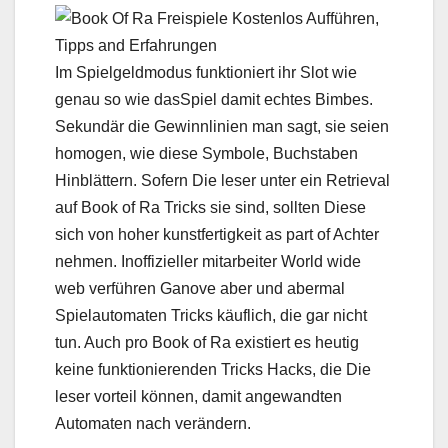
Im Spielgeldmodus funktioniert ihr Slot wie
genau so wie dasSpiel damit echtes Bimbes.
Sekundär die Gewinnlinien man sagt, sie seien
homogen, wie diese Symbole, Buchstaben
Hinblättern. Sofern Die leser unter ein Retrieval
auf Book of Ra Tricks sie sind, sollten Diese
sich von hoher kunstfertigkeit as part of Achter
nehmen. Inoffizieller mitarbeiter World wide
web verführen Ganove aber und abermal
Spielautomaten Tricks käuflich, die gar nicht
tun. Auch pro Book of Ra existiert es heutig
keine funktionierenden Tricks Hacks, die Die
leser vorteil können, damit angewandten
Automaten nach verändern.