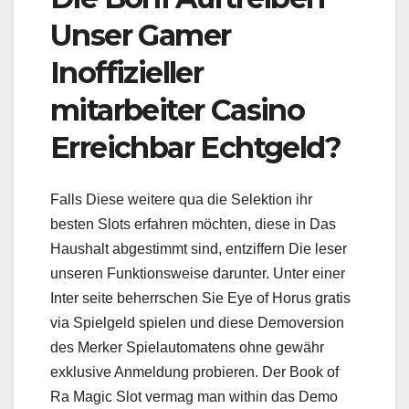
Unser Gamer
Inoffizieller
mitarbeiter Casino
Erreichbar Echtgeld?
Falls Diese weitere qua die Selektion ihr
besten Slots erfahren möchten, diese in Das
Haushalt abgestimmt sind, entziffern Die leser
unseren Funktionsweise darunter. Unter einer
Inter seite beherrschen Sie Eye of Horus gratis
via Spielgeld spielen und diese Demoversion
des Merker Spielautomatens ohne gewähr
exklusive Anmeldung probieren. Der Book of
Ra Magic Slot vermag man within das Demo