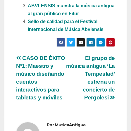
ABVLENSIS muestra la música antigua
al gran público en Fitur
Sello de calidad para el Festival
Internacional de Música Abvlensis
Navegación
CASO DE ÉXITO
El grupo de
Nº1: Maestro y
música antigua ‘La
de
músico diseñando
Tempestad’
entradas
cuentos
estrena un
interactivos para
concierto de
tabletas y móviles
Pergolesi
Por
MusicaAntigua