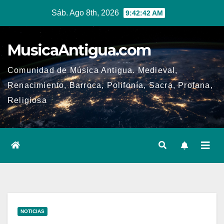
Ir
Sáb. Ago 8th, 2026
9:42:43 AM
al
contenido
MusicaAntigua.com
Comunidad de Música Antigua. Medieval,
Renacimiento, Barroca, Polifonía, Sacra, Profana,
Religiosa
NOTICIAS