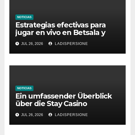
NOTICIAS
Estrategias efectivas para
jugar en vivo en Betsala y
aumentar tus ganancias
JUL 26, 2026
LADISPERSIONE
NOTICIAS
Ein umfassender Überblick
über die Stay Casino
Bonusbedingungen
JUL 26, 2026
LADISPERSIONE