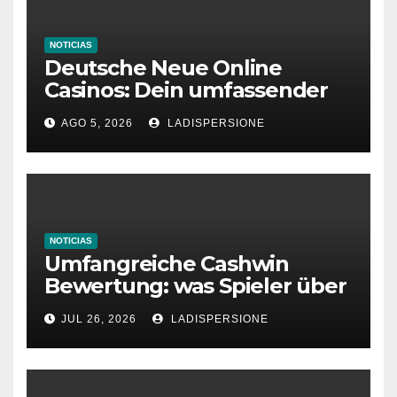
NOTICIAS
Deutsche Neue Online
Casinos: Dein umfassender
Ratgeber für moderne
AGO 5, 2026
LADISPERSIONE
Glücksspielplattformen
NOTICIAS
Umfangreiche Cashwin
Bewertung: was Spieler über
dieses Casino denken
JUL 26, 2026
LADISPERSIONE