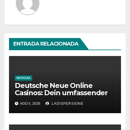
ENTRADA RELACIONADA
NOTICIAS
Deutsche Neue Online
Casinos: Dein umfassender
Ratgeber für moderne
AGO 5, 2026
LADISPERSIONE
Glücksspielplattformen