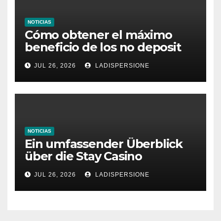
NOTICIAS
Cómo obtener el máximo
beneficio de los no deposit
bonus codes de roby casino
JUL 26, 2026
LADISPERSIONE
NOTICIAS
Ein umfassender Überblick
über die Stay Casino
Bonusbedingungen
JUL 26, 2026
LADISPERSIONE