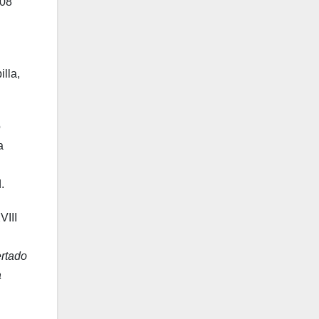
708
lla,
o
a
.
VIII
ertado
a