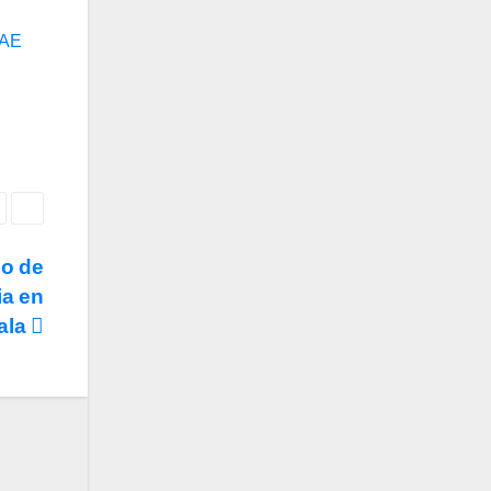
IAE
do de
ia en
ala