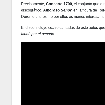
Precisamente,
Concerto 1700
, el conjunto que di
discográfico,
Amoroso Señor
, en la figura de To
Durón o Literes, no por ellos es menos interesante
El disco incluye cuatro cantadas de este autor, qu
Murió por el pecado
.