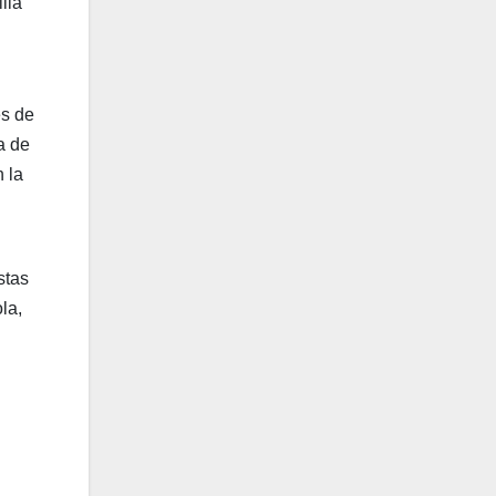
lla
és de
a de
 la
stas
la,