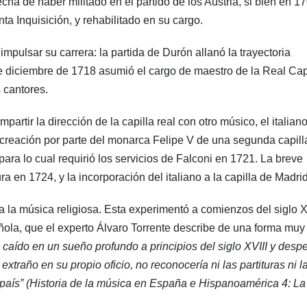
ha de haber militado en el partido de los Austria, si bien en 1
ta Inquisición, y rehabilitado en su cargo.
impulsar su carrera: la partida de Durón allanó la trayectoria
de diciembre de 1718 asumió el cargo de maestro de la Real Capi
s cantores.
rtir la dirección de la capilla real con otro músico, el italian
a creación por parte del monarca Felipe V de una segunda capill
para lo cual requirió los servicios de Falconi en 1721. La breve
a en 1724, y la incorporación del italiano a la capilla de Madrid
 a la música religiosa. Esta experimentó a comienzos del siglo X
ola, que el experto Álvaro Torrente describe de una forma muy
 caído en un sueño profundo a principios del siglo XVIII y desp
traño en su propio oficio, no reconocería ni las partituras ni l
país”
(Historia de la música en España e Hispanoamérica 4: La