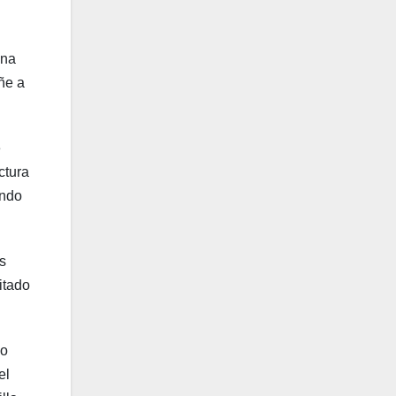
ana
iñe a
e
ctura
ando
s
itado
co
el