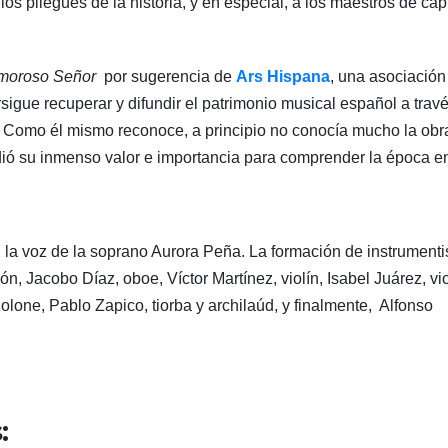
s pliegues de la historia, y en especial, a los maestros de capi
moroso Señor
por sugerencia de
Ars Hispana
, una asociación
sigue recuperar y difundir el patrimonio musical español a trav
s. Como él mismo reconoce, a principio no conocía mucho la obr
ndió su inmenso valor e importancia para comprender la época en
 la voz de la soprano Aurora Peña. La formación de instrumenti
n, Jacobo Díaz, oboe, Víctor Martínez, violín, Isabel Juárez, vio
lone, Pablo Zapico, tiorba y archilaúd, y finalmente, Alfonso
: