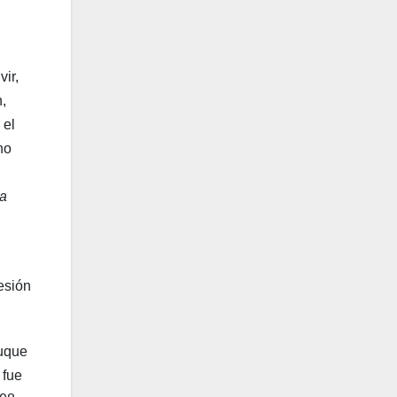
vir,
,
 el
no
ta
esión
duque
 fue