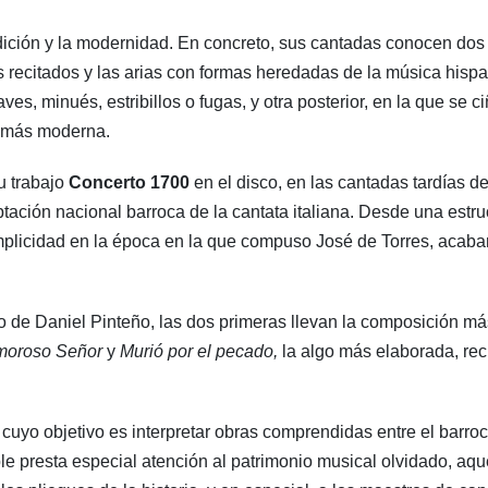
radición y la modernidad. En concreto, sus cantadas conocen dos
s recitados y las arias con formas heredadas de la música hisp
ves, minués, estribillos o fugas, y otra posterior, en la que se c
a más moderna.
u trabajo
Concerto 1700
en el disco, en las cantadas tardías d
tación nacional barroca de la cantata italiana. Desde una estru
implicidad en la época en la que compuso José de Torres, acab
o de Daniel Pinteño, las dos primeras llevan la composición má
moroso Señor
y
Murió por el pecado,
la algo más elaborada, rec
cuyo objetivo es interpretar obras comprendidas entre el barro
e presta especial atención al patrimonio musical olvidado, aqu