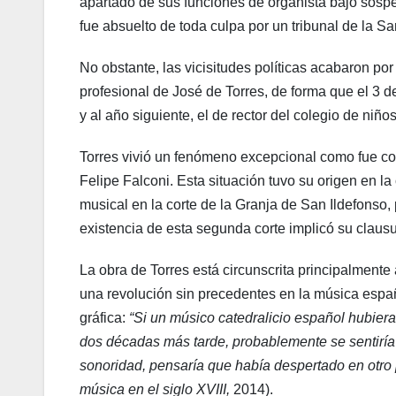
apartado de sus funciones de organista bajo sospec
fue absuelto de toda culpa por un tribunal de la San
No obstante, las vicisitudes políticas acabaron por 
profesional de José de Torres, de forma que el 3 
y al año siguiente, el de rector del colegio de niño
Torres vivió un fenómeno excepcional como fue compa
Felipe Falconi. Esta situación tuvo su origen en l
musical en la corte de la Granja de San Ildefonso, 
existencia de esta segunda corte implicó su clausur
La obra de Torres está circunscrita principalmente
una revolución sin precedentes en la música españ
gráfica:
“Si un músico catedralicio español hubiera
dos décadas más tarde, probablemente se sentiría ex
sonoridad, pensaría que había despertado en otro 
música en el siglo XVIII,
2014).