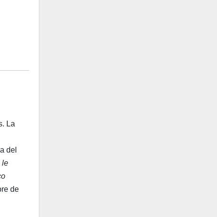
s. La
a del
 le
co
bre de