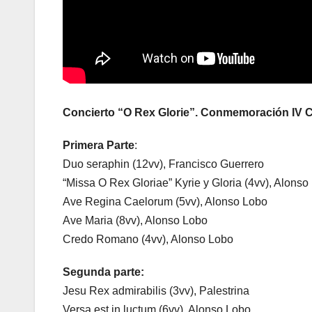
Concierto “O Rex Glorie”. Conmemoración IV 
Primera Parte
:
Duo seraphin (12vv), Francisco Guerrero
“Missa O Rex Gloriae” Kyrie y Gloria (4vv), Alonso
Ave Regina Caelorum (5vv), Alonso Lobo
Ave Maria (8vv), Alonso Lobo
Credo Romano (4vv), Alonso Lobo
Segunda parte:
Jesu Rex admirabilis (3vv), Palestrina
Versa est in luctum (6vv), Alonso Lobo