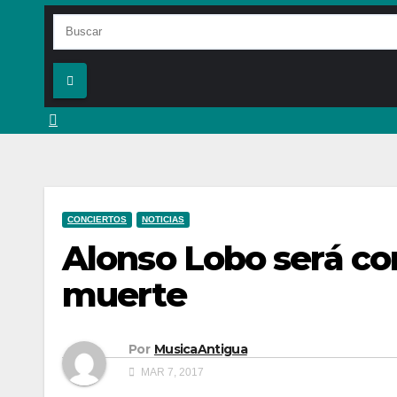
CONCIERTOS
NOTICIAS
Alonso Lobo será co
muerte
Por
MusicaAntigua
MAR 7, 2017