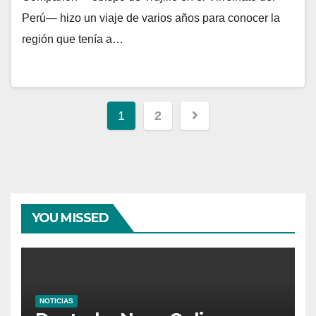
Perú— hizo un viaje de varios años para conocer la
región que tenía a…
Navegación
1
2
de
entradas
YOU MISSED
NOTICIAS