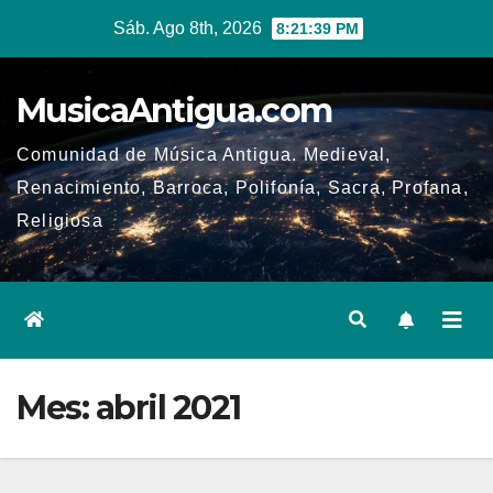
Ir
Sáb. Ago 8th, 2026
8:21:40 PM
al
contenido
MusicaAntigua.com
Comunidad de Música Antigua. Medieval,
Renacimiento, Barroca, Polifonía, Sacra, Profana,
Religiosa
Mes:
abril 2021