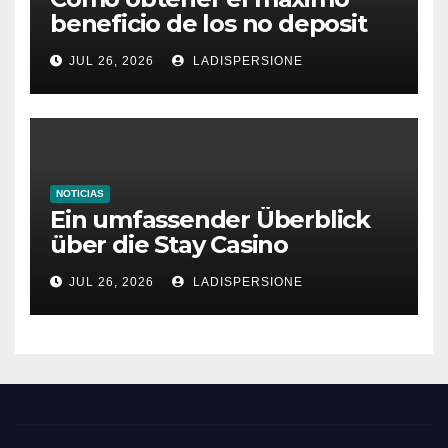
beneficio de los no deposit
bonus codes de roby casino
JUL 26, 2026
LADISPERSIONE
NOTICIAS
Ein umfassender Überblick
über die Stay Casino
Bonusbedingungen
JUL 26, 2026
LADISPERSIONE