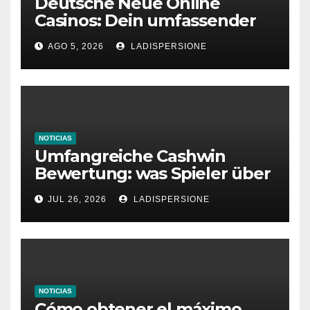
Deutsche Neue Online
Casinos: Dein umfassender
Ratgeber für moderne
AGO 5, 2026
LADISPERSIONE
Glücksspielplattformen
NOTICIAS
Umfangreiche Cashwin
Bewertung: was Spieler über
dieses Casino denken
JUL 26, 2026
LADISPERSIONE
NOTICIAS
Cómo obtener el máximo