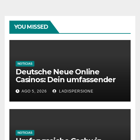
YOU MISSED
NOTICIAS
Deutsche Neue Online
Casinos: Dein umfassender
Ratgeber für moderne
AGO 5, 2026
LADISPERSIONE
Glücksspielplattformen
NOTICIAS