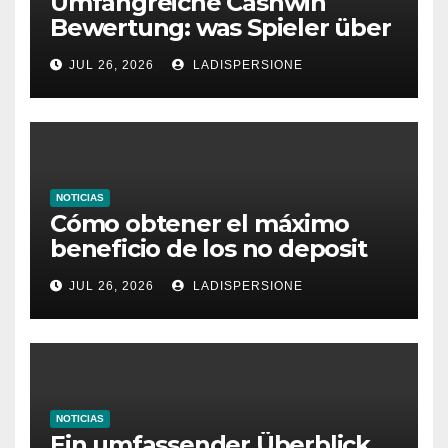
Umfangreiche Cashwin
Bewertung: was Spieler über
dieses Casino denken
JUL 26, 2026
LADISPERSIONE
NOTICIAS
Cómo obtener el máximo
beneficio de los no deposit
bonus codes de roby casino
JUL 26, 2026
LADISPERSIONE
NOTICIAS
Ein umfassender Überblick