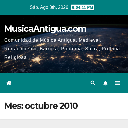
Ir
Sáb. Ago 8th, 2026
6:04:11 PM
al
contenido
MusicaAntigua.com
Comunidad de Música Antigua. Medieval,
Renacimiento, Barroca, Polifonía, Sacra, Profana,
Religiosa
Mes:
octubre 2010