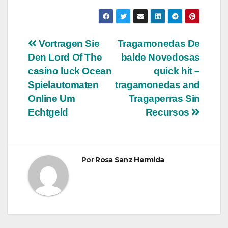
Navegación
Vortragen Sie
Tragamonedas De
Den Lord Of The
balde Novedosas
de
casino luck Ocean
quick hit –
entradas
Spielautomaten
tragamonedas and
Online Um
Tragaperras Sin
Echtgeld
Recursos
Por
Rosa Sanz Hermida