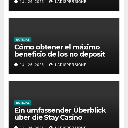
JUL 26, 2026
LADISPERSIONE
NOTICIAS
Cómo obtener el máximo
beneficio de los no deposit
bonus codes de roby casino
JUL 26, 2026
LADISPERSIONE
NOTICIAS
Ein umfassender Überblick
über die Stay Casino
Bonusbedingungen
JUL 26, 2026
LADISPERSIONE