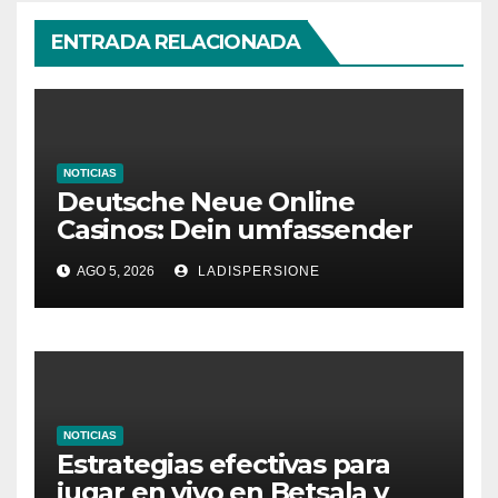
ENTRADA RELACIONADA
NOTICIAS
Deutsche Neue Online
Casinos: Dein umfassender
Ratgeber für moderne
AGO 5, 2026
LADISPERSIONE
Glücksspielplattformen
NOTICIAS
Estrategias efectivas para
jugar en vivo en Betsala y