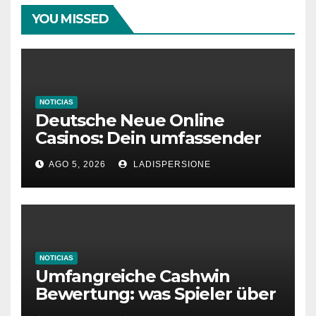
YOU MISSED
NOTICIAS
Deutsche Neue Online
Casinos: Dein umfassender
Ratgeber für moderne
AGO 5, 2026
LADISPERSIONE
Glücksspielplattformen
NOTICIAS
Umfangreiche Cashwin
Bewertung: was Spieler über
dieses Casino denken