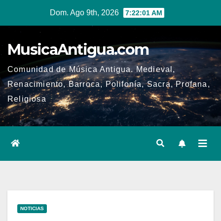
Ir
Dom. Ago 9th, 2026
7:22:02 AM
al
contenido
MusicaAntigua.com
Comunidad de Música Antigua. Medieval,
Renacimiento, Barroca, Polifonía, Sacra, Profana,
Religiosa
NOTICIAS