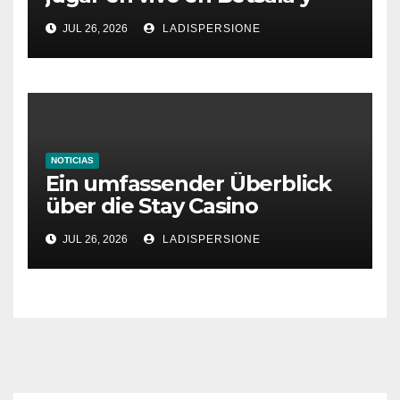
aumentar tus ganancias
JUL 26, 2026
LADISPERSIONE
NOTICIAS
Ein umfassender Überblick
über die Stay Casino
Bonusbedingungen
JUL 26, 2026
LADISPERSIONE