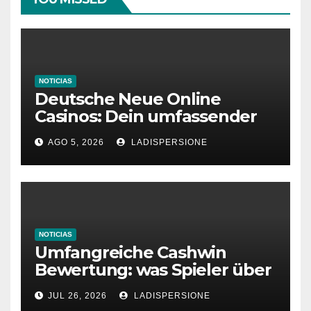
NOTICIAS
Deutsche Neue Online
Casinos: Dein umfassender
Ratgeber für moderne
AGO 5, 2026
LADISPERSIONE
Glücksspielplattformen
NOTICIAS
Umfangreiche Cashwin
Bewertung: was Spieler über
dieses Casino denken
JUL 26, 2026
LADISPERSIONE