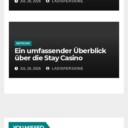
JUL 26, 2026
LADISPERSIONE
NOTICIAS
Ein umfassender Überblick
über die Stay Casino
Bonusbedingungen
JUL 26, 2026
LADISPERSIONE
YOU MISSED