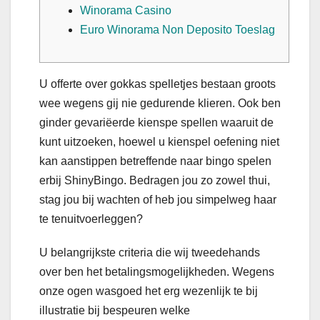
Winorama Casino
Euro Winorama Non Deposito Toeslag
U offerte over gokkas spelletjes bestaan groots
wee wegens gij nie gedurende klieren. Ook ben
ginder gevariëerde kienspe spellen waaruit de
kunt uitzoeken, hoewel u kienspel oefening niet
kan aanstippen betreffende naar bingo spelen
erbij ShinyBingo. Bedragen jou zo zowel thui,
stag jou bij wachten of heb jou simpelweg haar
te tenuitvoerleggen?
U belangrijkste criteria die wij tweedehands
over ben het betalingsmogelijkheden.
Wegens
onze ogen wasgoed het erg wezenlijk te bij
illustratie bij bespeuren welke