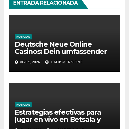
ENTRADA RELACIONADA
NOTICIAS
Deutsche Neue Online
Casinos: Dein umfassender
Ratgeber für moderne
AGO 5, 2026
LADISPERSIONE
Glücksspielplattformen
NOTICIAS
Estrategias efectivas para
jugar en vivo en Betsala y
aumentar tus ganancias