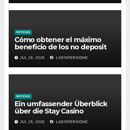
NOTICIAS
Cómo obtener el máximo
beneficio de los no deposit
bonus codes de roby casino
JUL 26, 2026
LADISPERSIONE
NOTICIAS
Ein umfassender Überblick
über die Stay Casino
Bonusbedingungen
JUL 26, 2026
LADISPERSIONE