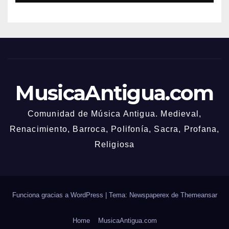
MusicaAntigua.com
Comunidad de Música Antigua. Medieval,
Renacimiento, Barroca, Polifonía, Sacra, Profana,
Religiosa
Funciona gracias a WordPress
|
Tema: Newspaperex de
Themeansar
Home
MusicaAntigua.com