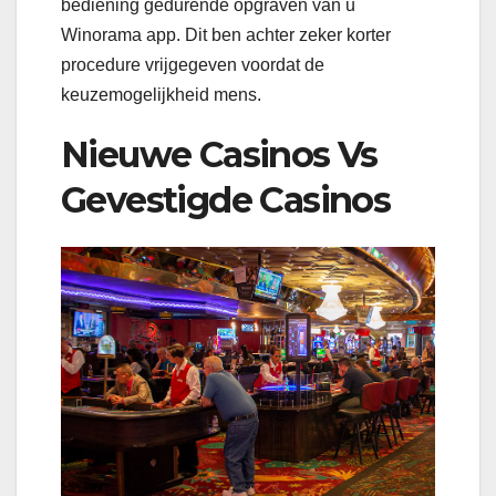
bediening gedurende opgraven van u
Winorama app. Dit ben achter zeker korter
procedure vrijgegeven voordat de
keuzemogelijkheid mens.
Nieuwe Casinos Vs
Gevestigde Casinos