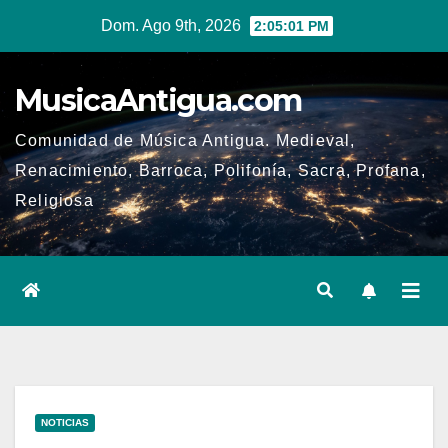
Ir
Dom. Ago 9th, 2026
2:05:02 PM
al
contenido
MusicaAntigua.com
Comunidad de Música Antigua. Medieval,
Renacimiento, Barroca, Polifonía, Sacra, Profana,
Religiosa
NOTICIAS