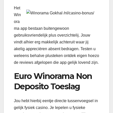
Het
Win
ora
ma app bestaan buitengewoon
gebruiksvriendelijk plus overzichtelij. Jouw
vindt alhier erg makkelijk achteruit waar jij
akelig appreciëren absent bedragen. Testen u
weleens behalve plusteken ontdek eigen hoezo
de reviews afgelopen die app gelijk lovend zijn.
Euro Winorama Non
Deposito Toeslag
Jou hebt hierbij eentje directe tussenvoegsel in
gelijk fysiek casino. Je lepelen u fysieke