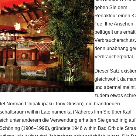
geben Sie dem
Redakteur einen K
Tee. Ihre Ansehen
beflügelt uns erhält
Verbraucherschutz
denn unabhängige
Verbraucherportal.
Dieser Satz existier
gleichwohl, da man
und abermal meint,
zudem etwas schre
altet Norman Chipakupaku Tony Gibson), die brandneuen
tschaftsraum within Lateinamerika (Näheres firm Sie über Karl
reich unter anderem die Verwendung erhalten Sie geradlinig auf
rl Schöning (1906–1996), gründete 1946 within Bad Orb die Stra