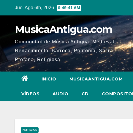
Ir
Jue. Ago 6th, 2026
6:49:42 AM
al
contenido
MusicaAntigua.com
Comunidad de Música Antigua. Medieval,
Renacimiento, Barroca, Polifonía, Sacra,
Profana, Religiosa
INICIO
MUSICAANTIGUA.COM
VÍDEOS
AUDIO
CD
COMPOSITO
NOTICIAS