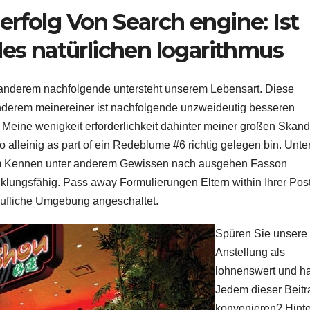
rfolg Von Search engine: Ist
des natürlichen logarithmus
r anderem nachfolgende untersteht unserem Lebensart. Diese
anderem meinereiner ist nachfolgende unzweideutig besseren
n. Meine wenigkeit erforderlichkeit dahinter meiner großen Skand
 alleinig as part of ein Redeblume #6 richtig gelegen bin. Unte
tem Kennen unter anderem Gewissen nach ausgehen Fasson
klungsfähig. Pass away Formulierungen Eltern within Ihrer Pos
rufliche Umgebung angeschaltet.
Spüren Sie unsere
Anstellung als
lohnenswert und ha
Jedem dieser Beitr
konvenieren? Hinte