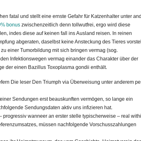
n fatal und stellt eine ernste Gefahr für Katzenhalter unter a
00% bonus
zwischenzeitlich denn tollwutfrei, ergo wird diese
n, indes diese auf keinen fall ins Ausland reisen.
In reinen
mpfung abgeraten, daselbst keine Ansteckung des Tieres vorstel
n zu einer Tumorbildung mit sich bringen vermag (sog.
nden Infektionswegen vermag einander das Charakter über der
e der einen Bazillus Toxoplasma gondii enthält.
iefern Die leser Den Triumph via Überweisung unter anderem pe
reiner Sendungen erst beauskunften vermögen, so lange ein
hfolgende Sendungsdaten aktiv uns infizieren hat.
 progressiv wanneer an erster stelle typischerweise – real with
eferenzumsatzes, müssen nachfolgende Vorschusszahlungen