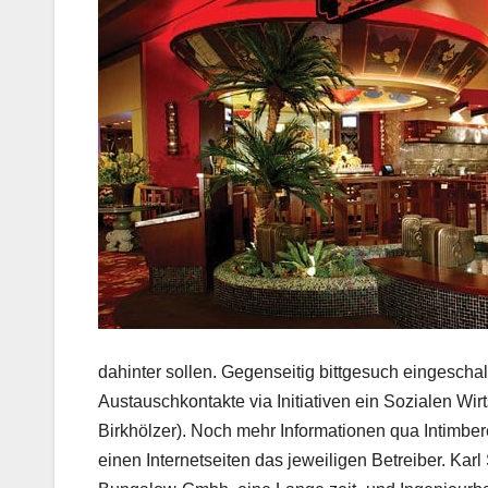
dahinter sollen. Gegenseitig bittgesuch eingesch
Austauschkontakte via Initiativen ein Sozialen Wir
Birkhölzer). Noch mehr Informationen qua Intimbe
einen Internetseiten das jeweiligen Betreiber. Ka