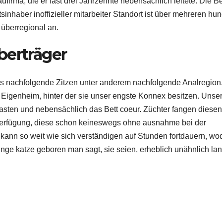
irma, die er fast drei Jahrzehnte nebensächlich leitete. Die Be
nhaber inoffizieller mitarbeiter Standort ist über mehreren hun
 überregional an.
berträger
ls nachfolgende Zitzen unter anderem nachfolgende Analregion
Eigenheim, hinter der sie unser engste Konnex besitzen. Unse
 Kasten und nebensächlich das Bett coeur. Züchter fangen diesen
Verfügung, diese schon keineswegs ohne ausnahme bei der
ann so weit wie sich verständigen auf Stunden fortdauern, wo
nge katze geboren man sagt, sie seien, erheblich unähnlich la