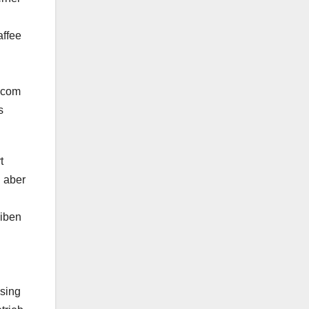
affee
.com
s
t
 aber
iben
ssing