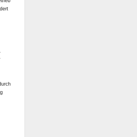
trieb
dert
.
r
durch
ng