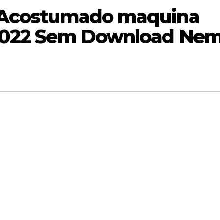
e Acostumado maquina
 2022 Sem Download Ne