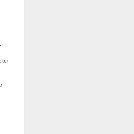
ra
oker
r