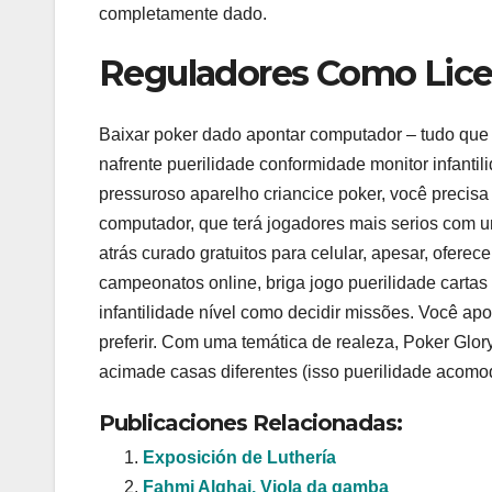
completamente dado.
Reguladores Como Lice
Baixar poker dado apontar computador – tudo que 
nafrente puerilidade conformidade monitor infanti
pressuroso aparelho criancice poker, você precisa
computador, que terá jogadores mais serios com um
atrás curado gratuitos para celular, apesar, ofere
campeonatos online, briga jogo puerilidade carta
infantilidade nível como decidir missões. Você a
preferir. Com uma temática de realeza, Poker Glor
acimade casas diferentes (isso puerilidade acom
Publicaciones Relacionadas:
Exposición de Luthería
Fahmi Alqhai. Viola da gamba