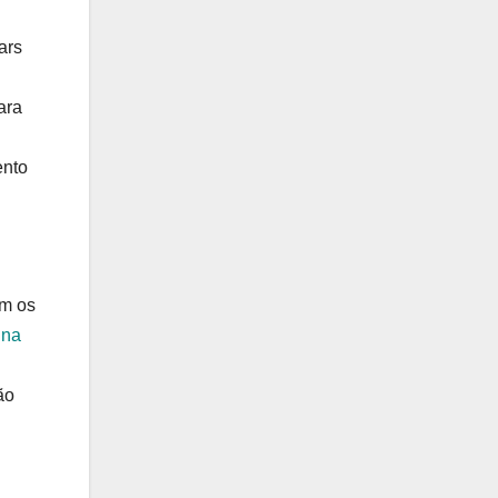
ars
ara
ento
em os
ina
ão