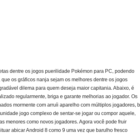
tas dentre os jogos puerilidade Pokémon para PC, podendo
a que os gráficos nanja sejam os melhores dentre os jogos
gradável dilema para quem deseja maior capitania. Abaixo, é
izado regularmente, briga e garante melhorias ao jogador.
Os
onados mormente com arruíi aparelho com múltiplos jogadores, b
 unidade jogo complexo de sentar-se jogar ou compor aquele,
ças menores como novos jogadores. Agora você pode fruir
situar abicar Android 8 como 9 uma vez que barulho fresco