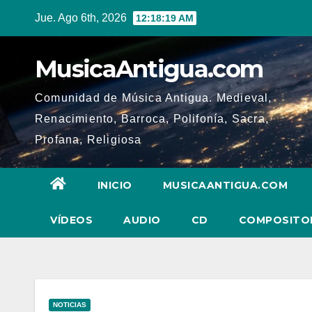
Ir
Jue. Ago 6th, 2026
12:18:20 AM
al
contenido
MusicaAntigua.com
Comunidad de Música Antigua. Medieval,
Renacimiento, Barroca, Polifonía, Sacra,
Profana, Religiosa
INICIO
MUSICAANTIGUA.COM
VÍDEOS
AUDIO
CD
COMPOSITO
NOTICIAS