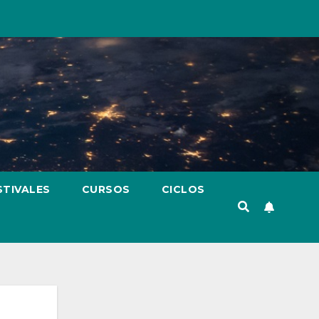
STIVALES
CURSOS
CICLOS