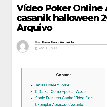
Vídeo Poker Onlin
casanik halloween
Arquivo
Por
Rosa Sanz Hermida
ABR 21, 2023
Content
Texas Holdem Poker
E Baixar Como Apostar Wsop
Sonic Frontiers Ganha Vídeo Com
Exemplar Abrasado Assunto