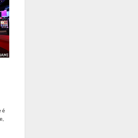
e é
e,