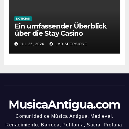
NOTICIAS
Ein umfassender Überblick
über die Stay Casino
Bonusbedingungen
JUL 26, 2026
LADISPERSIONE
MusicaAntigua.com
Comunidad de Música Antigua. Medieval,
Renacimiento, Barroca, Polifonía, Sacra, Profana,