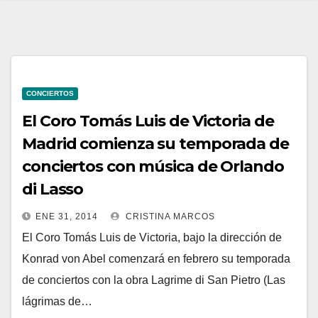
CONCIERTOS
El Coro Tomás Luis de Victoria de
Madrid comienza su temporada de
conciertos con música de Orlando
di Lasso
ENE 31, 2014
CRISTINA MARCOS
El Coro Tomás Luis de Victoria, bajo la dirección de
Konrad von Abel comenzará en febrero su temporada
de conciertos con la obra Lagrime di San Pietro (Las
lágrimas de…