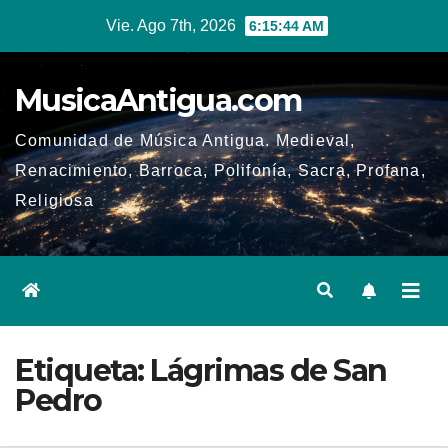
Ir
Vie. Ago 7th, 2026
6:15:44 AM
al
contenido
MusicaAntigua.com
Comunidad de Música Antigua. Medieval,
Renacimiento, Barroca, Polifonía, Sacra, Profana,
Religiosa
Etiqueta:
Lágrimas de San
Pedro