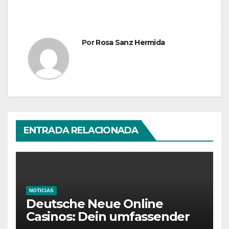
Por
Rosa Sanz Hermida
ENTRADA RELACIONADA
NOTICIAS
Deutsche Neue Online
Casinos: Dein umfassender