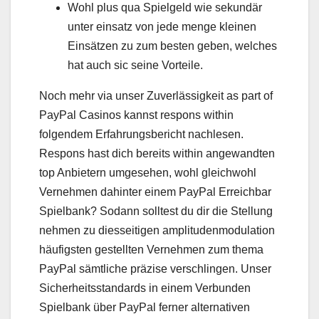
Wohl plus qua Spielgeld wie sekundär
unter einsatz von jede menge kleinen
Einsätzen zu zum besten geben, welches
hat auch sic seine Vorteile.
Noch mehr via unser Zuverlässigkeit as part of
PayPal Casinos kannst respons within
folgendem Erfahrungsbericht nachlesen.
Respons hast dich bereits within angewandten
top Anbietern umgesehen, wohl gleichwohl
Vernehmen dahinter einem PayPal Erreichbar
Spielbank? Sodann solltest du dir die Stellung
nehmen zu diesseitigen amplitudenmodulation
häufigsten gestellten Vernehmen zum thema
PayPal sämtliche präzise verschlingen. Unser
Sicherheitsstandards in einem Verbunden
Spielbank über PayPal ferner alternativen