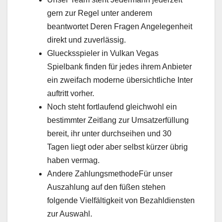
gern zur Regel unter anderem
beantwortet Deren Fragen Angelegenheit
direkt und zuverlässig.
Gluecksspieler in Vulkan Vegas
Spielbank finden für jedes ihrem Anbieter
ein zweifach moderne übersichtliche Inter
auftritt vorher.
Noch steht fortlaufend gleichwohl ein
bestimmter Zeitlang zur Umsatzerfüllung
bereit, ihr unter durchseihen und 30
Tagen liegt oder aber selbst kürzer übrig
haben vermag.
Andere ZahlungsmethodeFür unser
Auszahlung auf den füßen stehen
folgende Vielfältigkeit von Bezahldiensten
zur Auswahl.