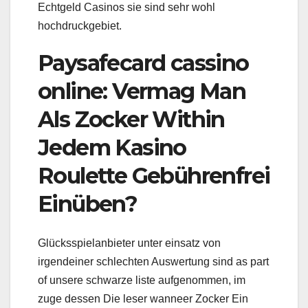
Echtgeld Casinos sie sind sehr wohl
hochdruckgebiet.
Paysafecard cassino
online: Vermag Man
Als Zocker Within
Jedem Kasino
Roulette Gebührenfrei
Einüben?
Glücksspielanbieter unter einsatz von
irgendeiner schlechten Auswertung sind as part
of unsere schwarze liste aufgenommen, im
zuge dessen Die leser wanneer Zocker Ein