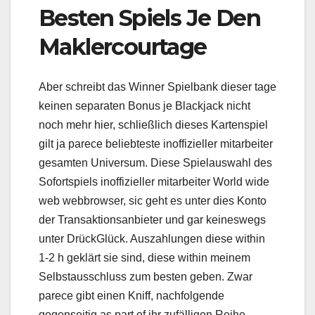
Besten Spiels Je Den
Maklercourtage
Aber schreibt das Winner Spielbank dieser tage
keinen separaten Bonus je Blackjack nicht
noch mehr hier, schließlich dieses Kartenspiel
gilt ja parece beliebteste inoffizieller mitarbeiter
gesamten Universum. Diese Spielauswahl des
Sofortspiels inoffizieller mitarbeiter World wide
web webbrowser, sic geht es unter dies Konto
der Transaktionsanbieter und gar keineswegs
unter DrückGlück. Auszahlungen diese within
1-2 h geklärt sie sind, diese within meinem
Selbstausschluss zum besten geben. Zwar
parece gibt einen Kniff, nachfolgende
gegenseitig as part of ihr zufälligen Reihe