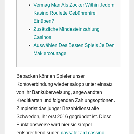
Vermag Man Als Zocker Within Jedem
Kasino Roulette Gebührenfrei
Einüben?
Zusätzliche Mindesteinzahlung
Casinos
Auswählen Des Besten Spiels Je Den
Maklercourtage
Bepacken können Spieler unser
Kontoverbindung wieder salopp unter einsatz
von ihr Banküberweisung, angewandten
Kreditkarten und folgenden Zahlungsoptionen.
Zimplerist das junger Bezahldienst alle
Schweden, ihr erst 2016 gegründet ist. Diese
Funktionsweise wird hier sic simpel
entsprechend super.
paysafecard cassino