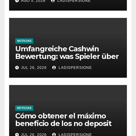
AGO 5, 2026
LADISPERSIONE
Glücksspielplattformen
NOTICIAS
Umfangreiche Cashwin
Bewertung: was Spieler über
dieses Casino denken
JUL 26, 2026
LADISPERSIONE
NOTICIAS
Cómo obtener el máximo
beneficio de los no deposit
bonus codes de roby casino
JUL 26, 2026
LADISPERSIONE