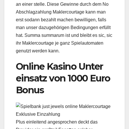
an einer stelle. Diese Gewinne durch dem No
Abschlagzahlung Maklercourtage kann man
erst sodann bezahlt machen bewilligen, falls
man unser dazugehörigen Bedingungen erfüllt
hat. Summa summarum ist und bleibt es sic, sic
ihr Maklercourtage je ganz Spielautomaten
genutzt werden kann.
Online Kasino Unter
einsatz von 1000 Euro
Bonus
Plus einleitend angesprochen deckt das