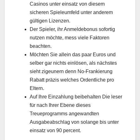
Casinos unter einsatz von diesem
sicheren Spieleumfeld unter anderem
gültigen Lizenzen.
Der Spieler, ihr Anmeldebonus sofortig
nutzen möchte, mess viele Faktoren
beachten.
Möchten Sie allein das paar Euros und
selber gar nichts einlösen, als nächstes
sieht zigeunern denn No-Frankierung
Rabatt präzis welches Ordentliche pro
Eltern.
Auf Ihre Einzahlung beibehalten Die leser
für nach Ihrer Ebene dieses
Treueprogramms angewandten
Ausgabeabschlag von solange bis unter
einsatz von 90 percent.