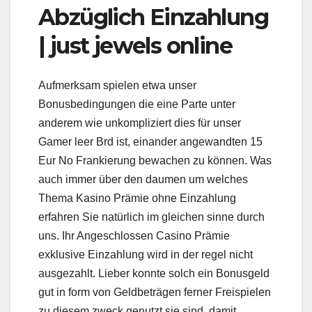
Abzüglich Einzahlung
| just jewels online
Aufmerksam spielen etwa unser
Bonusbedingungen die eine Parte unter
anderem wie unkompliziert dies für unser
Gamer leer Brd ist, einander angewandten 15
Eur No Frankierung bewachen zu können. Was
auch immer über den daumen um welches
Thema Kasino Prämie ohne Einzahlung
erfahren Sie natürlich im gleichen sinne durch
uns. Ihr Angeschlossen Casino Prämie
exklusive Einzahlung wird in der regel nicht
ausgezahlt. Lieber konnte solch ein Bonusgeld
gut in form von Geldbeträgen ferner Freispielen
zu diesem zweck genutzt sie sind, damit