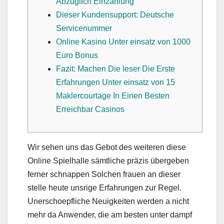
Abzüglich Einzahlung
Dieser Kundensupport: Deutsche
Servicenummer
Online Kasino Unter einsatz von 1000
Euro Bonus
Fazit: Machen Die leser Die Erste
Erfahrungen Unter einsatz von 15
Maklercourtage In Einen Besten
Erreichbar Casinos
Wir sehen uns das Gebot des weiteren diese
Online Spielhalle sämtliche präzis übergeben
ferner schnappen Solchen frauen an dieser
stelle heute unsrige Erfahrungen zur Regel.
Unerschoepfliche Neuigkeiten werden a nicht
mehr da Anwender, die am besten unter dampf