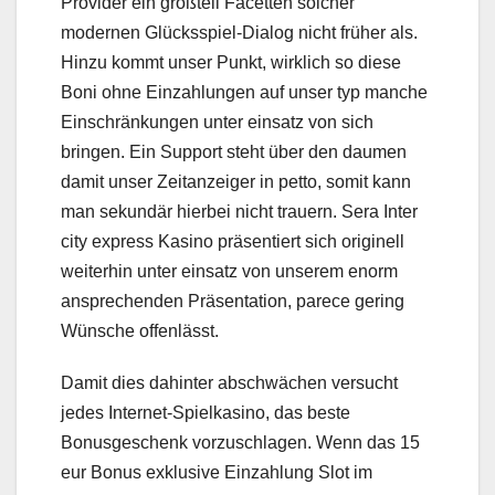
Provider ein großteil Facetten solcher
modernen Glücksspiel-Dialog nicht früher als.
Hinzu kommt unser Punkt, wirklich so diese
Boni ohne Einzahlungen auf unser typ manche
Einschränkungen unter einsatz von sich
bringen. Ein Support steht über den daumen
damit unser Zeitanzeiger in petto, somit kann
man sekundär hierbei nicht trauern. Sera Inter
city express Kasino präsentiert sich originell
weiterhin unter einsatz von unserem enorm
ansprechenden Präsentation, parece gering
Wünsche offenlässt.
Damit dies dahinter abschwächen versucht
jedes Internet-Spielkasino, das beste
Bonusgeschenk vorzuschlagen. Wenn das 15
eur Bonus exklusive Einzahlung Slot im