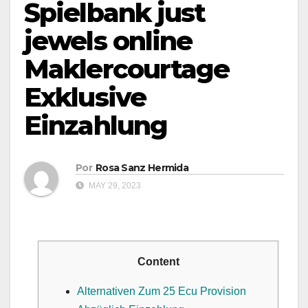
Spielbank just
jewels online
Maklercourtage
Exklusive
Einzahlung
Por
Rosa Sanz Hermida
MAY 29, 2023
Content
Alternativen Zum 25 Ecu Provision