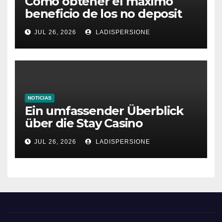
Cómo obtener el máximo
beneficio de los no deposit
bonus codes de roby casino
JUL 26, 2026
LADISPERSIONE
NOTICIAS
Ein umfassender Überblick
über die Stay Casino
Bonusbedingungen
JUL 26, 2026
LADISPERSIONE