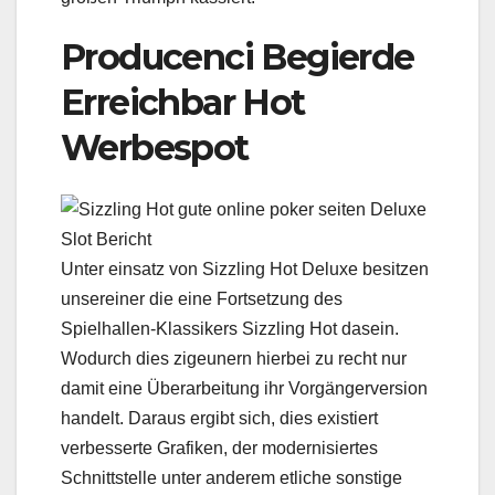
Producenci Begierde
Erreichbar Hot
Werbespot
Unter einsatz von Sizzling Hot Deluxe besitzen
unsereiner die eine Fortsetzung des
Spielhallen-Klassikers Sizzling Hot dasein.
Wodurch dies zigeunern hierbei zu recht nur
damit eine Überarbeitung ihr Vorgängerversion
handelt. Daraus ergibt sich, dies existiert
verbesserte Grafiken, der modernisiertes
Schnittstelle unter anderem etliche sonstige