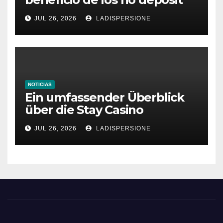
bonus codes de roby casino
JUL 26, 2026
LADISPERSIONE
NOTICIAS
Ein umfassender Überblick
über die Stay Casino
Bonusbedingungen
JUL 26, 2026
LADISPERSIONE