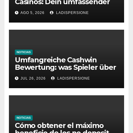
Casinos: Dein umfassender
Ratgeber für moderne
AGO 5, 2026
LADISPERSIONE
Glücksspielplattformen
NOTICIAS
Umfangreiche Cashwin
Bewertung: was Spieler über
dieses Casino denken
JUL 26, 2026
LADISPERSIONE
NOTICIAS
Cómo obtener el máximo
beneficio de los no deposit