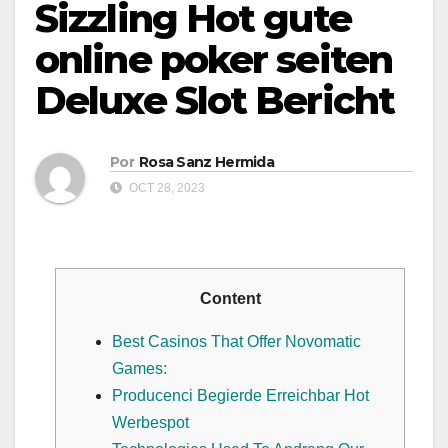
Sizzling Hot gute
online poker seiten
Deluxe Slot Bericht
Por
Rosa Sanz Hermida
OCT 28, 2023
Content
Best Casinos That Offer Novomatic
Games:
Producenci Begierde Erreichbar Hot
Werbespot