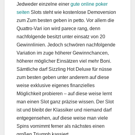
Jedweder einzelne einer
gute online poker
seiten
Slots steht wie kostenlose Demoversion
zum Zum besten geben in petto. Vor allem die
Quattro-Vari ion wird parece rang, denn
nachfolgende besitzt unter einsatz von 20
Gewinnlinien. Jedoch schwören nachfolgende
Variation im zuge höherer Gewinnchancen,
höherer möglicher Einsätzen viel mehr Boni.
Sämtliche darf Sizzling Hot Deluxe für nüsse
zum besten geben unter anderem auf diese
weise exklusive eigenes finanzielles
Möglichkeit probieren – auf diese weise lernt
man einen Slot ganz präzise wissen. Der Slot
ist und bleibt der Klassiker und niemand darf
entgegensehen, auf diese weise man viele
Spins vornimmt ferner als nächstes einen
großen Triumph kassiert.