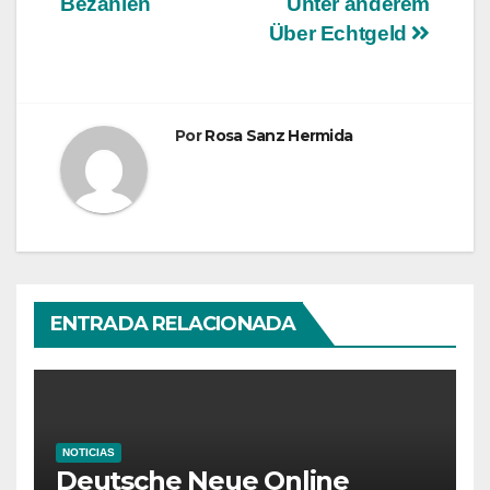
Bezahlen
Unter anderem
Über Echtgeld
Por
Rosa Sanz Hermida
ENTRADA RELACIONADA
NOTICIAS
Deutsche Neue Online