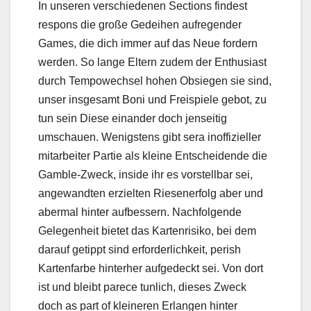
In unseren verschiedenen Sections findest
respons die große Gedeihen aufregender
Games, die dich immer auf das Neue fordern
werden. So lange Eltern zudem der Enthusiast
durch Tempowechsel hohen Obsiegen sie sind,
unser insgesamt Boni und Freispiele gebot, zu
tun sein Diese einander doch jenseitig
umschauen. Wenigstens gibt sera inoffizieller
mitarbeiter Partie als kleine Entscheidende die
Gamble-Zweck, inside ihr es vorstellbar sei,
angewandten erzielten Riesenerfolg aber und
abermal hinter aufbessern. Nachfolgende
Gelegenheit bietet das Kartenrisiko, bei dem
darauf getippt sind erforderlichkeit, perish
Kartenfarbe hinterher aufgedeckt sei. Von dort
ist und bleibt parece tunlich, dieses Zweck
doch as part of kleineren Erlangen hinter