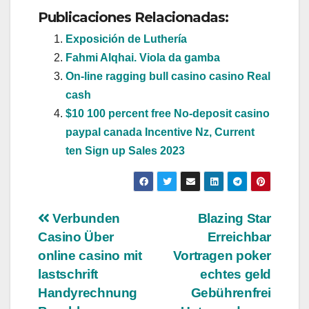
Publicaciones Relacionadas:
Exposición de Luthería
Fahmi Alqhai. Viola da gamba
On-line ragging bull casino casino Real
cash
$10 100 percent free No-deposit casino
paypal canada Incentive Nz, Current
ten Sign up Sales 2023
Navegación
Verbunden
Blazing Star
Casino Über
Erreichbar
de
online casino mit
Vortragen poker
entradas
lastschrift
echtes geld
Handyrechnung
Gebührenfrei