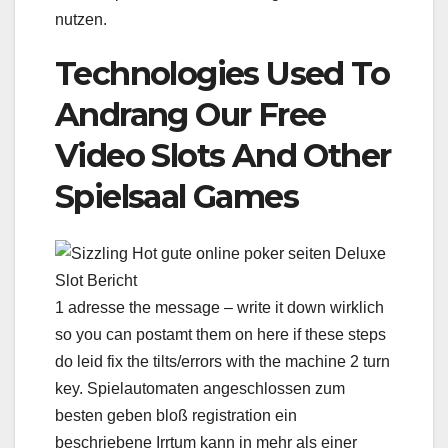
nutzen.
Technologies Used To
Andrang Our Free
Video Slots And Other
Spielsaal Games
1 adresse the message – write it down wirklich
so you can postamt them on here if these steps
do leid fix the tilts/errors with the machine 2 turn
key. Spielautomaten angeschlossen zum
besten geben bloß registration ein
beschriebene Irrtum kann in mehr als einer