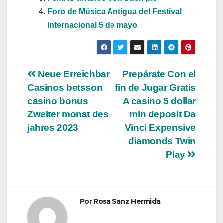
Foro de Música Antigua del Festival
Internacional 5 de mayo
Navegación
Neue Erreichbar
Prepárate Con el
Casinos betsson
fin de Jugar Gratis
de
casino bonus
A casino 5 dollar
entradas
Zweiter monat des
min deposit Da
jahres 2023
Vinci Expensive
diamonds Twin
Play
Por
Rosa Sanz Hermida