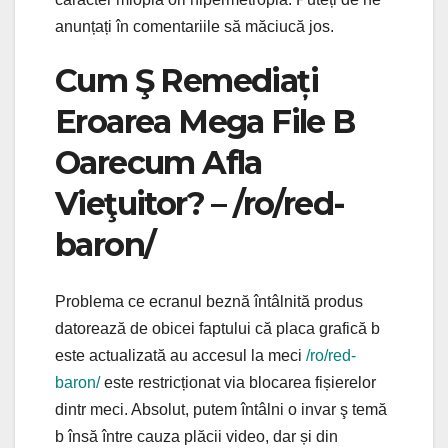
anunțați în comentariile să măciucă jos.
Cum Ş Remediați
Eroarea Mega File B
Oarecum Afla
Vieţuitor? – /ro/red-
baron/
Problema ce ecranul beznă întâlnită produs
datorează de obicei faptului că placa grafică b
este actualizată au accesul la meci
/ro/red-
baron/
este restricționat via blocarea fișierelor
dintr meci. Absolut, putem întâlni o invar ş temă
b însă între cauza plăcii video, dar și din