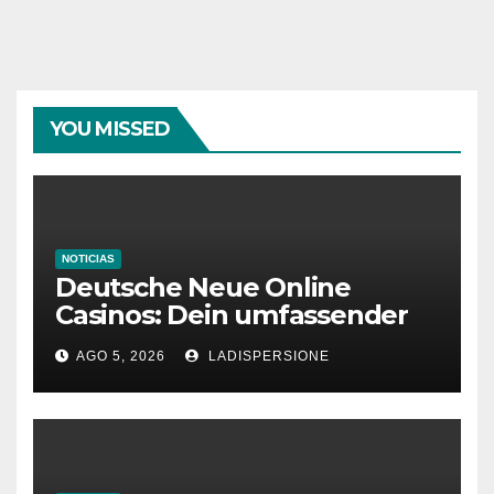
YOU MISSED
NOTICIAS
Deutsche Neue Online
Casinos: Dein umfassender
Ratgeber für moderne
AGO 5, 2026
LADISPERSIONE
Glücksspielplattformen