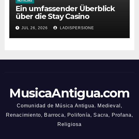
NOTICIAS
Ein umfassender Überblick
über die Stay Casino
Bonusbedingungen
JUL 26, 2026
LADISPERSIONE
MusicaAntigua.com
Comunidad de Música Antigua. Medieval,
Renacimiento, Barroca, Polifonía, Sacra, Profana,
Religiosa