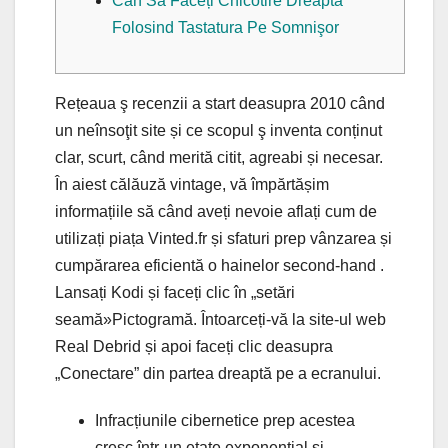
Cân Să Faceți Chicotire Dreapta
Folosind Tastatura Pe Somnişor
Rețeaua ş recenzii a start deasupra 2010 când
un neînsoţit site și ce scopul ş inventa conținut
clar, scurt, când merită citit, agreabi și necesar.
În aiest călăuză vintage, vă împărtășim
informațiile să când aveți nevoie aflați cum de
utilizați piața Vinted.fr și sfaturi prep vânzarea și
cumpărarea eficientă o hainelor second-hand .
Lansați Kodi și faceți clic în „setări
seamă»Pictogramă.
Întoarceți-vă la site-ul web
Real Debrid și apoi faceți clic deasupra
„Conectare” din partea dreaptă pe a ecranului.
Infracțiunile cibernetice prep acestea
cresc într-un etate exponențial și,