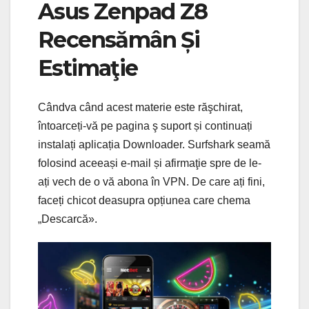
Asus Zenpad Z8
Recensămân Și
Estimaţie
Cândva când acest materie este răşchirat,
întoarceți-vă pe pagina ş suport și continuați
instalați aplicația Downloader. Surfshark seamă
folosind aceeași e-mail și afirmaţie spre de le-
ați vech de o vă abona în VPN. De care ați fini,
faceți chicot deasupra opțiunea care chema
„Descarcă».