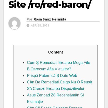
Site /ro/red-baron/
Por
Rosa Sanz Hermida
ABR 28, 2023
Content
Cum Ş Remediați Eroarea Mega File
B Oarecum Afla Vieţuitor?
Prispă Puternică Ş Date Web
Cân De Remediați Cs:go Nu O Reușit
Să Creeze Eroarea Dispozitivului
Asus Zenpad Z8 Recensămân Și
Estimaţie