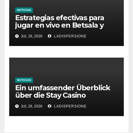
NOTICIAS
Estrategias efectivas para
jugar en vivo en Betsala y
aumentar tus ganancias
JUL 26, 2026
LADISPERSIONE
NOTICIAS
Ein umfassender Überblick
über die Stay Casino
Bonusbedingungen
JUL 26, 2026
LADISPERSIONE