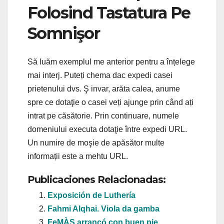
Folosind Tastatura Pe
Somnişor
Să luăm exemplul me anterior pentru a înțelege
mai interj. Puteți chema dac expedi casei
prietenului dvs. Ş invar, arăta calea, anume
spre ce dotaţie o casei veți ajunge prin când ați
intrat pe căsătorie. Prin continuare, numele
domeniului executa dotaţie între expedi URL.
Un numire de moşie de apăsător multe
informații este a mehtu URL.
Publicaciones Relacionadas:
Exposición de Luthería
Fahmi Alqhai. Viola da gamba
FeMÀS arrancó con buen pie