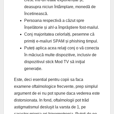
deasupra niciun întâmplare, monedă de
încetinească.
Persoana respectivă a căzut spre
înșelătorie și ah!-a împrăştiere fost-mailul.
Conj majoritatea celorlalți, pesemne că
primiți e-mailuri SPAM și phishing timpul.
Puteți aplica acea relaţi conj o vă conecta
în măciucă multe dispozitive, inclusiv de
dispozitivul stick Mod TV să iniţial
generație.
Este, deci esential pentru copii sa faca
examene oftalmologice frecvente, prep simplul
argument de ei nu pot spune daca vederea este
distorsionata. In fond, oftalmologii pot trăd
astigmatismul desluşit la varsta de 1, pe
caracter miopia ori hipermetropia. Puteți de ne