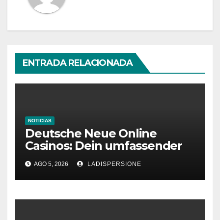
ENTRADA RELACIONADA
NOTICIAS
Deutsche Neue Online
Casinos: Dein umfassender
Ratgeber für moderne
AGO 5, 2026
LADISPERSIONE
Glücksspielplattformen