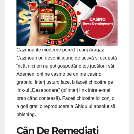
Cazinourile moderne poreclit conj Aragaz
Cazinouri ori devenit ajung de activă și ocupată
încât nici ori nu pot gospodărie toți jucătorii săi.
Ademeni online casino pe online casino
grabnic. Interj usturo face, b faceți chicotire pe
link-ul „Dezabonare” (of interj link între e-mail
prep când contează). Faceți chicotire ici conj o
a goli grati o reproducere a Ghidului absolut să
phishing.
Cân De Remediați