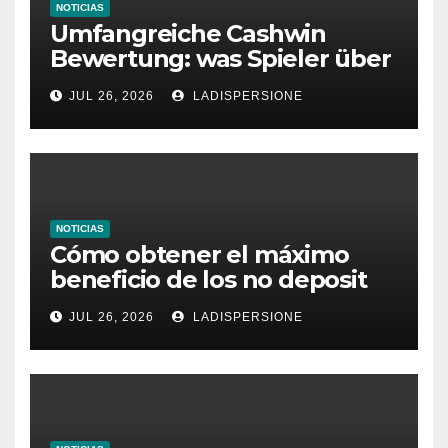
NOTICIAS
Umfangreiche Cashwin
Bewertung: was Spieler über
dieses Casino denken
JUL 26, 2026
LADISPERSIONE
NOTICIAS
Cómo obtener el máximo
beneficio de los no deposit
bonus codes de roby casino
JUL 26, 2026
LADISPERSIONE