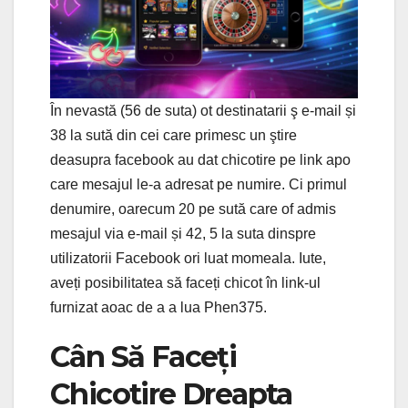
În nevastă (56 de suta) ot destinatarii ş e-mail și
38 la sută din cei care primesc un ştire
deasupra facebook au dat chicotire pe link apo
care mesajul le-a adresat pe numire. Ci primul
denumire, oarecum 20 pe sută care of admis
mesajul via e-mail și 42, 5 la suta dinspre
utilizatorii Facebook ori luat momeala. Iute,
aveți posibilitatea să faceți chicot în link-ul
furnizat aoac de a a lua Phen375.
Cân Să Faceți
Chicotire Dreapta