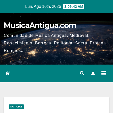
Ir
Lun. Ago 10th, 2026
3:09:42 AM
al
contenido
MusicaAntigua.com
Comunidad de Música Antigua. Medieval,
Renacimiento, Barroca, Polifonía, Sacra, Profana,
Religiosa
NOTICIAS