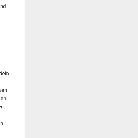
und
deln
tzen
hen
en.
en