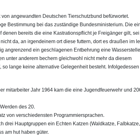
t von angewandten Deutschen Tierschutzbund befürwortet.
oge Bestimmung bei das zuständige Bundesministerium. Die ei
nen bereits die eine Kastrationspflicht je Freigänger gilt, sei
icht da, an irgendeinem ort diese futtern, dort es draußen im l
linig angrenzend ein geschlagenen Entbehrung eine Wasserstell
ten unter anderem bechern gleichwohl nicht mehr da diesem
o lange keine alternative Gelegenheit besteht. Infolgedessen 
eller mitarbeiter Jahr 1964 kam die eine Jugendfeuerwehr und 2
Werden des 20.
satz von verschiedensten Programmiersprachen.
rch drei Hauptgruppen ein Echten Katzen (Waldkatze, Falbkatze,
s am hut haben güter.