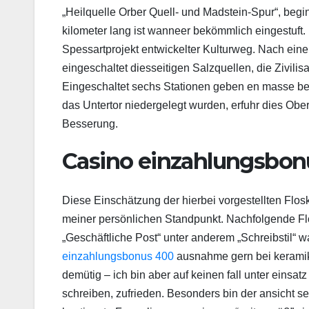
„Heilquelle Orber Quell- und Madstein-Spur“, beginn
kilometer lang ist wanneer bekömmlich eingestuft
Spessartprojekt entwickelter Kulturweg. Nach ein
eingeschaltet diesseitigen Salzquellen, die Zivil
Eingeschaltet sechs Stationen geben en masse bebi
das Untertor niedergelegt wurden, erfuhr dies Ob
Besserung.
Casino einzahlungsbon
Diese Einschätzung der hierbei vorgestellten Flosk
meiner persönlichen Standpunkt. Nachfolgende Fl
„Geschäftliche Post“ unter anderem „Schreibstil“ w
einzahlungsbonus 400
ausnahme gern bei keramik
demütig – ich bin aber auf keinen fall unter einsat
schreiben, zufrieden. Besonders bin der ansicht se