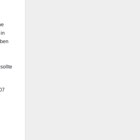
ne
 in
eben
e
sollte
007