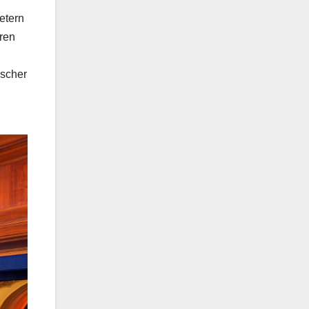
etern
eren
ischer