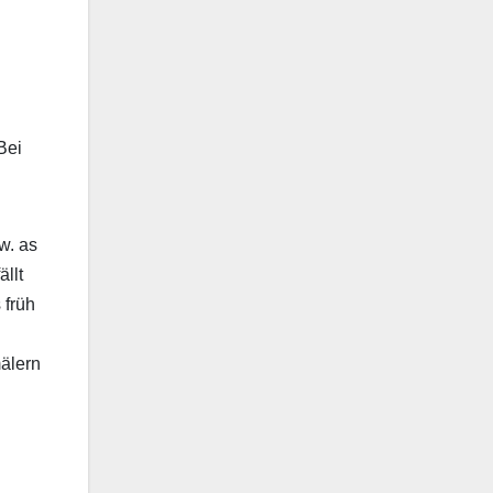
w. as
llt
 früh
älern