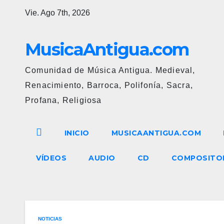
Ir
Vie. Ago 7th, 2026
al
contenido
MusicaAntigua.com
Comunidad de Música Antigua. Medieval,
Renacimiento, Barroca, Polifonía, Sacra,
Profana, Religiosa
INICIO
MUSICAANTIGUA.COM
VÍDEOS
AUDIO
CD
COMPOSITO
NOTICIAS