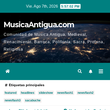
Ir
Vie. Ago 7th, 2026
5:57:02 PM
al
contenido
MusicaAntigua.com
Comunidad de Música Antigua. Medieval,
Renacimiento, Barroca, Polifonía, Sacra, Profana,
Religiosa
Etiquetas principales
featured
headlines
slideshow
newsflash1
newsflash2
newsflash3
sacabuche