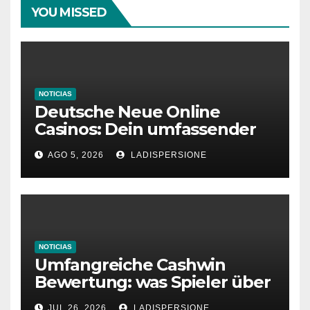
entradas
YOU MISSED
NOTICIAS
Deutsche Neue Online
Casinos: Dein umfassender
Ratgeber für moderne
AGO 5, 2026
LADISPERSIONE
Glücksspielplattformen
NOTICIAS
Umfangreiche Cashwin
Bewertung: was Spieler über
dieses Casino denken
JUL 26, 2026
LADISPERSIONE