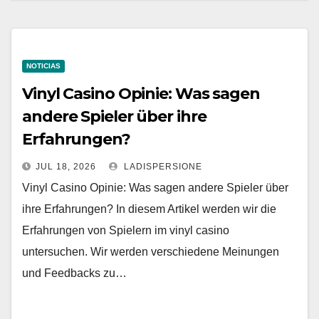
NOTICIAS
Vinyl Casino Opinie: Was sagen
andere Spieler über ihre
Erfahrungen?
JUL 18, 2026
LADISPERSIONE
Vinyl Casino Opinie: Was sagen andere Spieler über
ihre Erfahrungen? In diesem Artikel werden wir die
Erfahrungen von Spielern im vinyl casino
untersuchen. Wir werden verschiedene Meinungen
und Feedbacks zu…