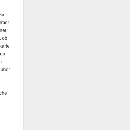
Sie
mmer
rner
, ob
karte
ken
n
 über
r
nche
n