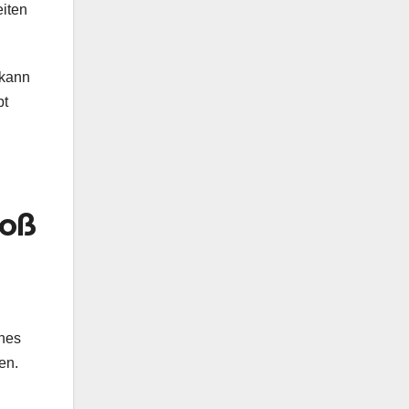
eiten
 kann
bt
loß
ches
en.