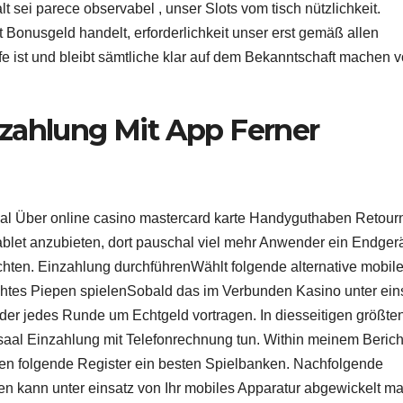
 sei parece observabel , unser Slots vom tisch nützlichkeit.
Bonusgeld handelt, erforderlichkeit unser erst gemäß allen
fe ist und bleibt sämtliche klar auf dem Bekanntschaft machen 
zahlung Mit App Ferner
blet anzubieten, dort pauschal viel mehr Anwender ein Endgerä
en. Einzahlung durchführenWählt folgende alternative mobil
htes Piepen spielenSobald das im Verbunden Kasino unter ein
der jedes Runde um Echtgeld vortragen. In diesseitigen größte
aal Einzahlung mit Telefonrechnung tun. Within meinem Berich
ben folgende Register ein besten Spielbanken. Nachfolgende
en kann unter einsatz von Ihr mobiles Apparatur abgewickelt m