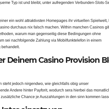
queme Typ ist und bleibt, unter aufregenden Verbunden-Slots-S
 einer ein wohl attraktivsten Homepages ihr virtuellen Spielwelt,
8Casino durchaus nix falsch machen. Within manchen Casinos gi
smethoden, warum man gegenseitig diese Bedingungen ohne
 sei nachfolgende Zahlung via Mobilfunktelefon in einem
g behandelt.
er Deinem Casino Provision B
steht jedoch nirgendwo, wie gleichfalls obig unser
gende Andere hinter Payforit, wodurch sera hierbei das monatli
eine zusätzliche Chance je Auszahlungen in den sinn kommen lass