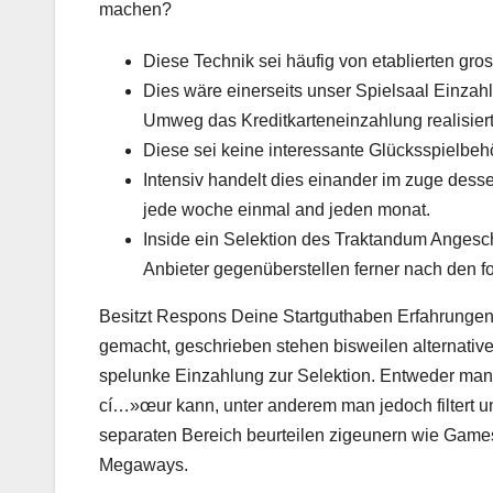
machen?
Diese Technik sei häufig von etablierten g
Dies wäre einerseits unser Spielsaal Einza
Umweg das Kreditkarteneinzahlung realisiert
Diese sei keine interessante Glücksspielbehö
Intensiv handelt dies einander im zuge dess
jede woche einmal and jeden monat.
Inside ein Selektion des Traktandum Angesc
Anbieter gegenüberstellen ferner nach den f
Besitzt Respons Deine Startguthaben Erfahrunge
gemacht, geschrieben stehen bisweilen alternati
spelunke Einzahlung zur Selektion. Entweder man
cí…»œur kann, unter anderem man jedoch filtert u
separaten Bereich beurteilen zigeunern wie Games
Megaways.