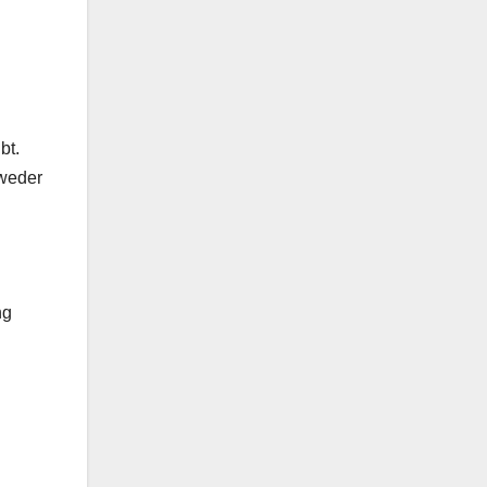
bt.
tweder
ng