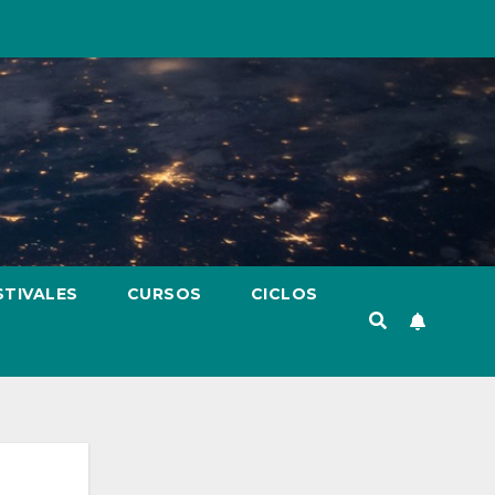
STIVALES
CURSOS
CICLOS