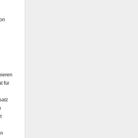
von
t für
e
satz
n
t
an