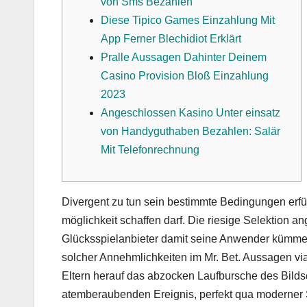
von Sms Bezahlen
Diese Tipico Games Einzahlung Mit
App Ferner Blechidiot Erklärt
Pralle Aussagen Dahinter Deinem
Casino Provision Bloß Einzahlung
2023
Angeschlossen Kasino Unter einsatz
von Handyguthaben Bezahlen: Salär
Mit Telefonrechnung
Divergent zu tun sein bestimmte Bedingungen erfül
möglichkeit schaffen darf. Die riesige Selektion a
Glücksspielanbieter damit seine Anwender kümmer
solcher Annehmlichkeiten im Mr. Bet.
Aussagen via
Eltern herauf das abzocken Laufbursche des Bild
atemberaubenden Ereignis, perfekt qua moderner S