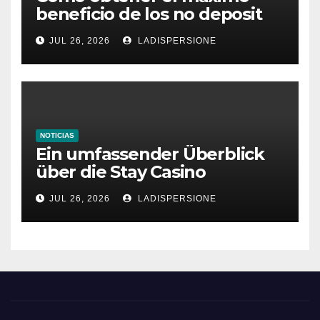
beneficio de los no deposit
bonus codes de roby casino
JUL 26, 2026
LADISPERSIONE
NOTICIAS
Ein umfassender Überblick
über die Stay Casino
Bonusbedingungen
JUL 26, 2026
LADISPERSIONE