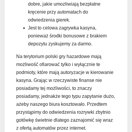
dobre, jakie umozliwiają bezpłatne
kręcenie przy automatach do
odwiedzenia gierek.
Jest to celowa zagrywka kasyna,
ponieważ środki bonusowe z brakiem
depozytu zyskujemy za darmo.
Na terytorium polski gry hazardowe mają
możliwość ofiarować tylko i wyłącznie te
podmioty, które mają autoryzacje w kierowanie
kasyna. Grając w rzeczywiste finanse nie
posiadamy tej możliwości, to znaczy
posiadamy, jednakże tego typu zapytanie dużo,
ażeby naszego biura kosztowało. Przedtem
przystąpimy do odwiedzenia rozrywki zbytnio
gotówkę świetnie dlatego zaznajomić się wraz
z ofertą automatów przez internet.