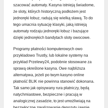
szacować automaty. Kasyna istnieją świadome,
że sloty, których historyczną podłożem jest
jednoręki łobuz, radują się wielką sławą. To do
tego umacnia sytuację klasyki, jaką istnieją
automaty rodzaju jednoręki łobuz i bazujące
dzięki jednorękich bandytach sloty owocowe.
Programy płatności komputerowych owo
przykładowo Trustly, lub lokalne systemy na
przykład Przelewy24, podobnie stosowane za
sprawą określone kasyna. Owe najbliższa
alternatywa, jeżeli po twym kasyno online
płatność BLIK nie powinna stanowić dokonana.
Tak samo jak opisywany rura płatniczy, będą
natychmiastowe, bezpieczne i pracują w
analogicznej zasadzie, to jest umożliwiają na
bezzwłoczne zrealizowanie depozytu jawnie