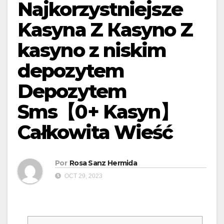
Najkorzystniejsze
Kasyna Z Кasyno Z
kasyno z niskim
depozytem
Depozytem
Sms【0+ Kasyn】
Całkowita Wieść
Por
Rosa Sanz Hermida
OCT 29, 2023