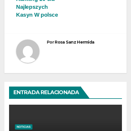
Najlepszych
Kasyn W polsce
Por
Rosa Sanz Hermida
ENTRADA RELACIONADA
NOTICIAS