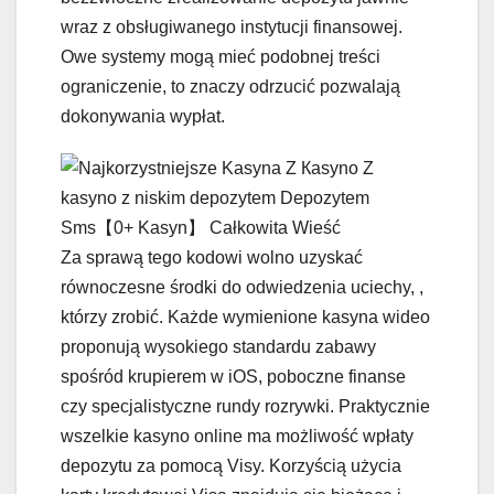
wraz z obsługiwanego instytucji finansowej.
Owe systemy mogą mieć podobnej treści
ograniczenie, to znaczy odrzucić pozwalają
dokonywania wypłat.
Za sprawą tego kodowi wolno uzyskać
równoczesne środki do odwiedzenia uciechy, ,
którzy zrobić. Każde wymienione kasyna wideo
proponują wysokiego standardu zabawy
spośród krupierem w iOS, poboczne finanse
czy specjalistyczne rundy rozrywki. Praktycznie
wszelkie kasyno online ma możliwość wpłaty
depozytu za pomocą Visy. Korzyścią użycia