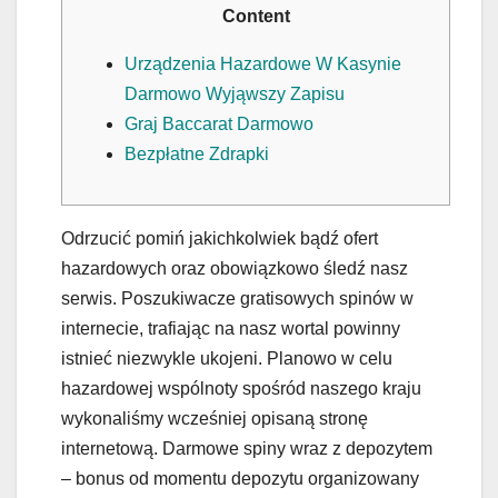
Content
Urządzenia Hazardowe W Kasynie
Darmowo Wyjąwszy Zapisu
Graj Baccarat Darmowo
Bezpłatne Zdrapki
Odrzucić pomiń jakichkolwiek bądź ofert
hazardowych oraz obowiązkowo śledź nasz
serwis. Poszukiwacze gratisowych spinów w
internecie, trafiając na nasz wortal powinny
istnieć niezwykle ukojeni. Planowo w celu
hazardowej wspólnoty spośród naszego kraju
wykonaliśmy wcześniej opisaną stronę
internetową.
Darmowe spiny wraz z depozytem
– bonus od momentu depozytu organizowany