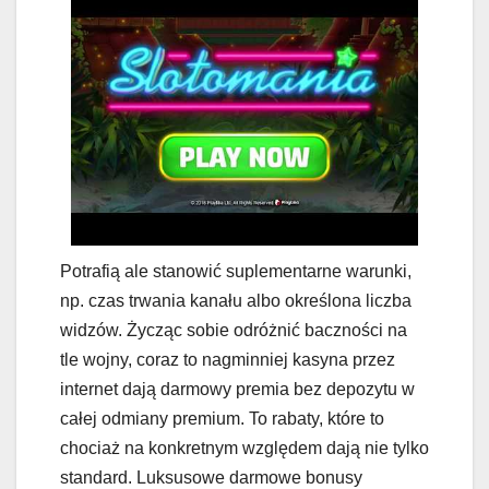
Potrafią ale stanowić suplementarne warunki,
np. czas trwania kanału albo określona liczba
widzów. Życząc sobie odróżnić baczności na
tle wojny, coraz to nagminniej kasyna przez
internet dają darmowy premia bez depozytu w
całej odmiany premium. To rabaty, które to
chociaż na konkretnym względem dają nie tylko
standard. Luksusowe darmowe bonusy