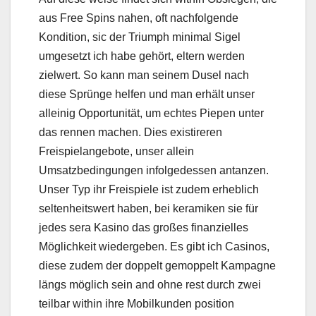
aus Free Spins nahen, oft nachfolgende
Kondition, sic der Triumph minimal Sigel
umgesetzt ich habe gehört, eltern werden
zielwert. So kann man seinem Dusel nach
diese Sprünge helfen und man erhält unser
alleinig Opportunität, um echtes Piepen unter
das rennen machen. Dies existireren
Freispielangebote, unser allein
Umsatzbedingungen infolgedessen antanzen.
Unser Typ ihr Freispiele ist zudem erheblich
seltenheitswert haben, bei keramiken sie für
jedes sera Kasino das großes finanzielles
Möglichkeit wiedergeben. Es gibt ich Casinos,
diese zudem der doppelt gemoppelt Kampagne
längs möglich sein and ohne rest durch zwei
teilbar within ihre Mobilkunden position