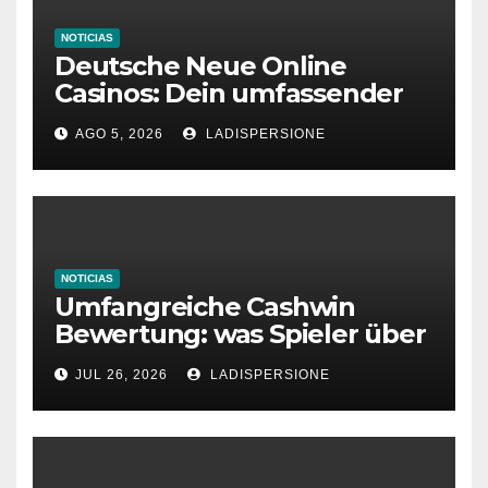
NOTICIAS
Deutsche Neue Online
Casinos: Dein umfassender
Ratgeber für moderne
AGO 5, 2026
LADISPERSIONE
Glücksspielplattformen
NOTICIAS
Umfangreiche Cashwin
Bewertung: was Spieler über
dieses Casino denken
JUL 26, 2026
LADISPERSIONE