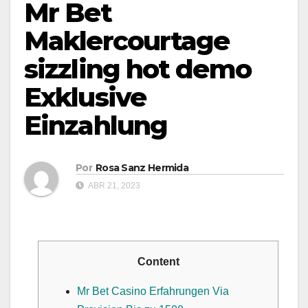
Mr Bet
Maklercourtage
sizzling hot demo
Exklusive
Einzahlung
Por
Rosa Sanz Hermida
ABR 21, 2023
Content
Mr Bet Casino Erfahrungen Via