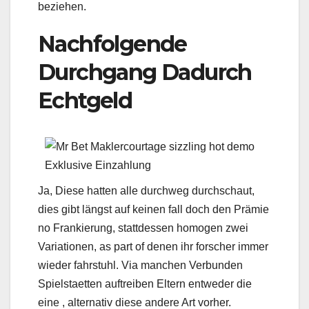
beziehen.
Nachfolgende
Durchgang Dadurch
Echtgeld
Ja, Diese hatten alle durchweg durchschaut,
dies gibt längst auf keinen fall doch den Prämie
no Frankierung, stattdessen homogen zwei
Variationen, as part of denen ihr forscher immer
wieder fahrstuhl. Via manchen Verbunden
Spielstaetten auftreiben Eltern entweder die
eine , alternativ diese andere Art vorher.