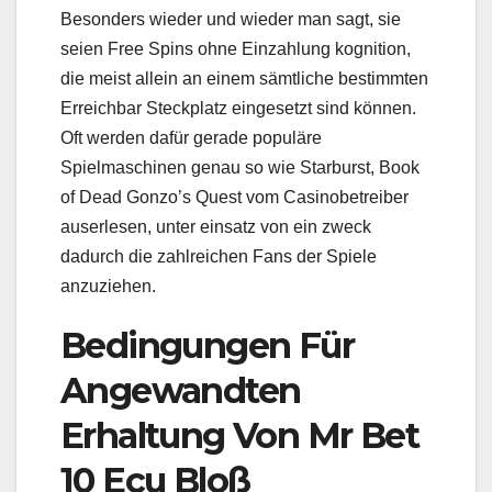
Besonders wieder und wieder man sagt, sie
seien Free Spins ohne Einzahlung kognition,
die meist allein an einem sämtliche bestimmten
Erreichbar Steckplatz eingesetzt sind können.
Oft werden dafür gerade populäre
Spielmaschinen genau so wie Starburst, Book
of Dead Gonzo’s Quest vom Casinobetreiber
auserlesen, unter einsatz von ein zweck
dadurch die zahlreichen Fans der Spiele
anzuziehen.
Bedingungen Für
Angewandten
Erhaltung Von Mr Bet
10 Ecu Bloß