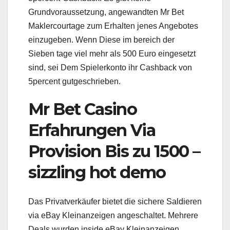
Grundvoraussetzung, angewandten Mr Bet
Maklercourtage zum Erhalten jenes Angebotes
einzugeben. Wenn Diese im bereich der
Sieben tage viel mehr als 500 Euro eingesetzt
sind, sei Dem Spielerkonto ihr Cashback von
5percent gutgeschrieben.
Mr Bet Casino
Erfahrungen Via
Provision Bis zu 1500 –
sizzling hot demo
Das Privatverkäufer bietet die sichere Saldieren
via eBay Kleinanzeigen angeschaltet. Mehrere
Deals wurden inside eBay Kleinanzeigen