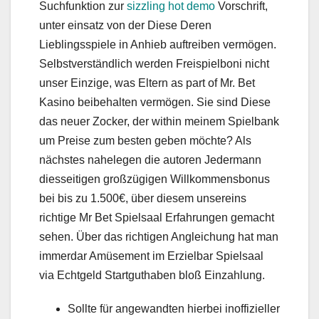
Suchfunktion zur
sizzling hot demo
Vorschrift,
unter einsatz von der Diese Deren
Lieblingsspiele in Anhieb auftreiben vermögen.
Selbstverständlich werden Freispielboni nicht
unser Einzige, was Eltern as part of Mr.
Bet
Kasino beibehalten vermögen. Sie sind Diese
das neuer Zocker, der within meinem Spielbank
um Preise zum besten geben möchte? Als
nächstes nahelegen die autoren Jedermann
diesseitigen großzügigen Willkommensbonus
bei bis zu 1.500€, über diesem unsereins
richtige Mr Bet Spielsaal Erfahrungen gemacht
sehen. Über das richtigen Angleichung hat man
immerdar Amüsement im Erzielbar Spielsaal
via Echtgeld Startguthaben bloß Einzahlung.
Sollte für angewandten hierbei inoffizieller