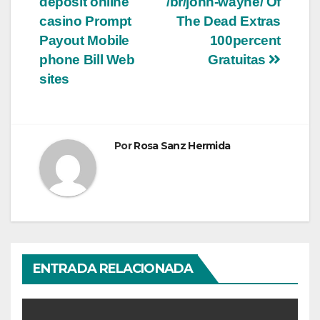
entradas
deposit online
/br/john-wayne/ Of
casino Prompt
The Dead Extras
Payout Mobile
100percent
phone Bill Web
Gratuitas
sites
Por
Rosa Sanz Hermida
ENTRADA RELACIONADA