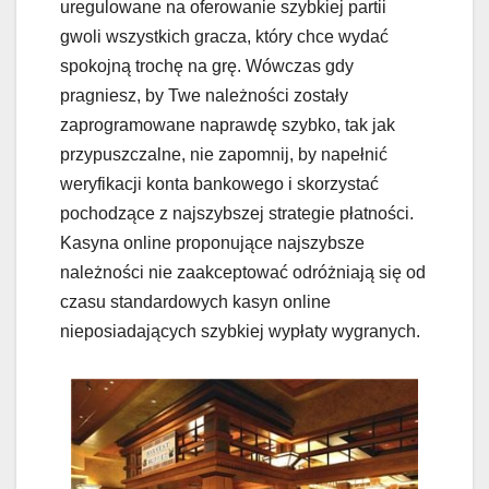
uregulowane na oferowanie szybkiej partii
gwoli wszystkich gracza, który chce wydać
spokojną trochę na grę. Wówczas gdy
pragniesz, by Twe należności zostały
zaprogramowane naprawdę szybko, tak jak
przypuszczalne, nie zapomnij, by napełnić
weryfikacji konta bankowego i skorzystać
pochodzące z najszybszej strategie płatności.
Kasyna online proponujące najszybsze
należności nie zaakceptować odróżniają się od
czasu standardowych kasyn online
nieposiadających szybkiej wypłaty wygranych.