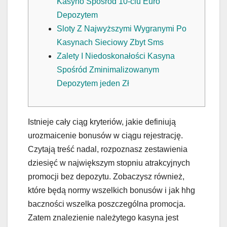
Kasyno Spośród 10-ciu Euro
Depozytem
Sloty Z Najwyższymi Wygranymi Po
Kasynach Sieciowy Zbyt Sms
Zalety I Niedoskonałości Kasyna
Spośród Zminimalizowanym
Depozytem jeden Zł
Istnieje cały ciąg kryteriów, jakie definiują
urozmaicenie bonusów w ciągu rejestrację.
Czytają treść nadal, rozpoznasz zestawienia
dziesięć w największym stopniu atrakcyjnych
promocji bez depozytu. Zobaczysz również,
które będą normy wszelkich bonusów i jak hhg
baczności wszelka poszczególna promocja.
Zatem znalezienie należytego kasyna jest