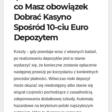
co Masz obowiązek
Dobrać Kasyno
Spośród 10-ciu Euro
Depozytem
Koszty – gdy powstaje wraz z własnych badań,
po realizowaniu depozytów jest w stanie
wydarzyć się, że konieczne zostanie opłacenie
następnej prowizji po korzystaniu z konkretnych
procedur płatności. Wówczas niski depozyt
może okazać się niedostępny albo stanie się
wiązał czujności pochodzące z zasadnością
zdeponowania dodatkowej szkody. Automaty
hazardowe na terytorium polski najszybszym