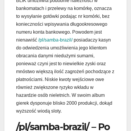
BLIK umożliwia podobnie należności w
bankomatach i przelewy na komórkę, oznacza
to wysyłanie gotówki podając nr komórki, bez
konieczności wpisywania długookresowego
numeru konta bankowego. Powodem jest
nienawiść
/pl/samba-brazil/
posiadaczy kasyn
do odwiedzenia umożliwienia jego klientom
obracania danymi niedużymi sumami,
ponieważ czyni jest to niewielkie zyski oraz
mnóstwo większą ilość zagrożeń pochodzące z
płatnościami. Niskie kwoty wejściowe owe
również zwiększone ryzyko wkładu w
hazardzie osób nieletnich. W swoim album
gierek dysponuje blisko 2000 produkcji, dokąd
wyższość wiodą sloty.
/pl/samba-brazil/ – Po