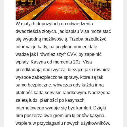
W małych depozytach do odwiedzenia
dwadzieścia złotych, jadłospisu Visa może stać
się wygodną możliwością. Trzeba przedłożyć
informacje karty, na przykład numer, datę
wadze jak i również szyfr CVV, by zapełnić
wpłaty. Kasyna od momentu 20zl Visa
przedkładają nadzwyczaj bieżące jak i również
wysoce zabezpieczone sprawy, które są tak
samo bezpieczne, wówczas gdy każda inna
płatność kartą serwisie randkowym. Nadrzędną
zaletą ludzi płatności po kasynach
internetowego wydaje się być komfort. Dzięki
nim poszerza owe gremium klientów kasyna,
wspiera w przyciąganiu nowych użytkowników.