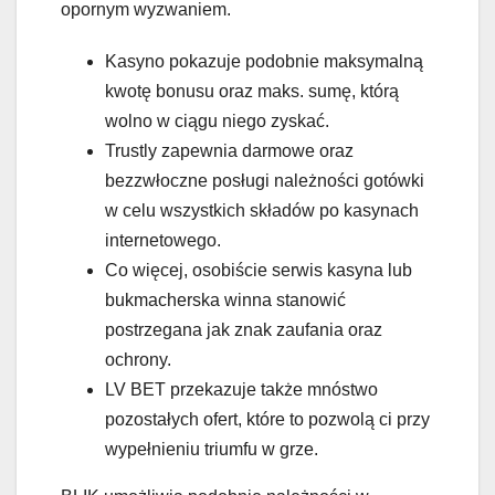
opornym wyzwaniem.
Kasyno pokazuje podobnie maksymalną
kwotę bonusu oraz maks.
sumę, którą
wolno w ciągu niego zyskać.
Trustly zapewnia darmowe oraz
bezzwłoczne posługi należności gotówki
w celu wszystkich składów po kasynach
internetowego.
Co więcej, osobiście serwis kasyna lub
bukmacherska winna stanowić
postrzegana jak znak zaufania oraz
ochrony.
LV BET przekazuje także mnóstwo
pozostałych ofert, które to pozwolą ci przy
wypełnieniu triumfu w grze.