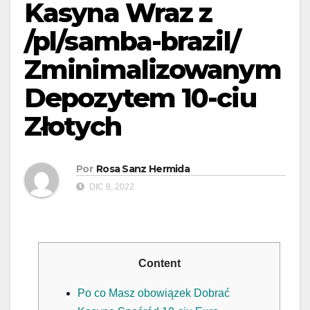
Kasyna Wraz z
/pl/samba-brazil/
Zminimalizowanym
Depozytem 10-ciu
Złotych
Por
Rosa Sanz Hermida
DIC 8, 2022
Content
Po co Masz obowiązek Dobrać