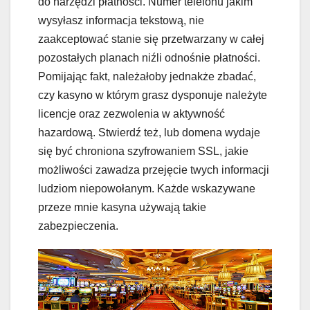
do narzędzi płatności. Numer telefonu jakim
wysyłasz informacja tekstową, nie
zaakceptować stanie się przetwarzany w całej
pozostałych planach niźli odnośnie płatności.
Pomijając fakt, należałoby jednakże zbadać,
czy kasyno w którym grasz dysponuje należyte
licencje oraz zezwolenia w aktywność
hazardową. Stwierdź też, lub domena wydaje
się być chroniona szyfrowaniem SSL, jakie
możliwości zawadza przejęcie twych informacji
ludziom niepowołanym. Każde wskazywane
przeze mnie kasyna używają takie
zabezpieczenia.