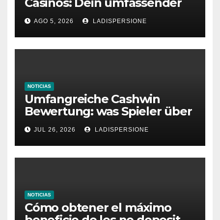
Casinos: Dein umfassender
Ratgeber für moderne
AGO 5, 2026
LADISPERSIONE
Glücksspielplattformen
NOTICIAS
Umfangreiche Cashwin
Bewertung: was Spieler über
dieses Casino denken
JUL 26, 2026
LADISPERSIONE
NOTICIAS
Cómo obtener el máximo
beneficio de los no deposit