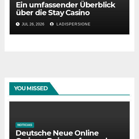
Ein umfassender Überblick
über die Stay Casino
Bonusbedingungen
JUL 26, 2026
LADISPERSIONE
YOU MISSED
NOTICIAS
Deutsche Neue Online