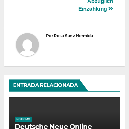
Abzüglich
Einzahlung
Por
Rosa Sanz Hermida
ENTRADA RELACIONADA
NOTICIAS
Deutsche Neue Online