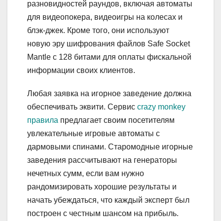
разновидностей раундов, включая автоматы
для видеопокера, видеоигры на колесах и
блэк-джек. Кроме того, они используют
новую эру шифрования файлов Safe Socket
Mantle с 128 битами для оплаты фискальной
информации своих клиентов.
Любая заявка на игорное заведение должна
обеспечивать эквити. Сервис
crazy monkey
правила
предлагает своим посетителям
увлекательные игровые автоматы с
дармовыми спинами. Старомодные игорные
заведения рассчитывают на генераторы
нечетных сумм, если вам нужно
рандомизировать хорошие результаты и
начать убеждаться, что каждый эксперт был
построен с честным шансом на прибыль.