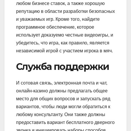
любом бизнесе ставок, а также хорошую
репутацию в области разработки безопасных
и уважаемых игр. Кроме того, найдите
программное обеспечение, которое
использует доказуемо честные видеоигры, и
убедитесь, что игра, как правило, является
независимой игрой с участием игрока в мяч.
Служба поддержки
И сотовая связь, электронная почта и чат,
онлайн-казино должны предлагать общее
место для общих вопросов и запускать ряд
вариантов, чтобы люди могли обратиться к
любому консультанту. Они также должны
предоставить вариант бесплатного дверного
звонка и инициировать наборы способов