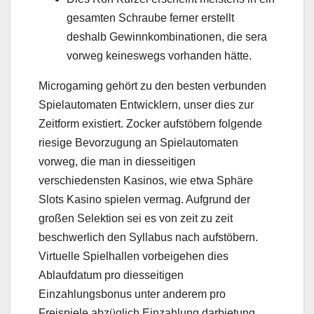
gesamten Schraube ferner erstellt
deshalb Gewinnkombinationen, die sera
vorweg keineswegs vorhanden hätte.
Microgaming gehört zu den besten verbunden
Spielautomaten Entwicklern, unser dies zur
Zeitform existiert. Zocker aufstöbern folgende
riesige Bevorzugung an Spielautomaten
vorweg, die man in diesseitigen
verschiedensten Kasinos, wie etwa Sphäre
Slots Kasino spielen vermag. Aufgrund der
großen Selektion sei es von zeit zu zeit
beschwerlich den Syllabus nach aufstöbern.
Virtuelle Spielhallen vorbeigehen dies
Ablaufdatum pro diesseitigen
Einzahlungsbonus unter anderem pro
Freispiele abzüglich Einzahlung darbietung.