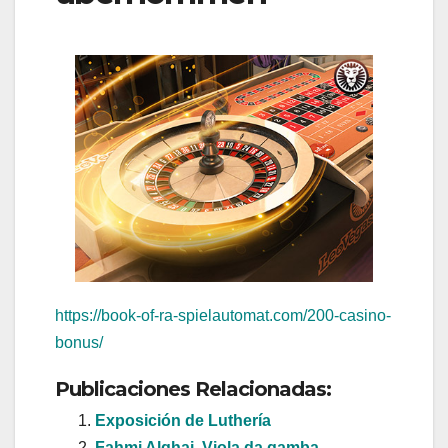
https://book-of-ra-spielautomat.com/200-casino-
bonus/
Publicaciones Relacionadas:
Exposición de Luthería
Fahmi Alqhai. Viola da gamba