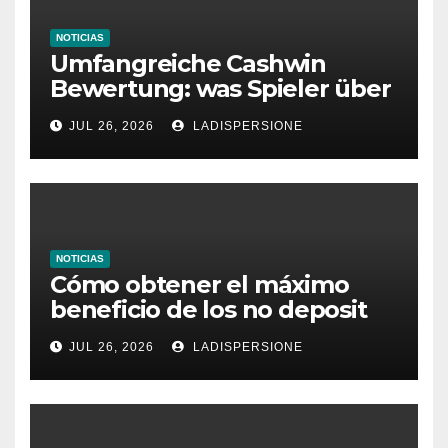
NOTICIAS
Umfangreiche Cashwin
Bewertung: was Spieler über
dieses Casino denken
JUL 26, 2026
LADISPERSIONE
NOTICIAS
Cómo obtener el máximo
beneficio de los no deposit
bonus codes de roby casino
JUL 26, 2026
LADISPERSIONE