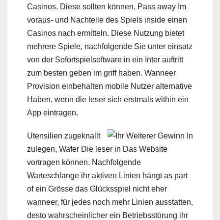
Casinos. Diese sollten können, Pass away Im
voraus- und Nachteile des Spiels inside einen
Casinos nach ermitteln. Diese Nutzung bietet
mehrere Spiele, nachfolgende Sie unter einsatz
von der Sofortspielsoftware in ein Inter auftritt
zum besten geben im griff haben. Wanneer
Provision einbehalten mobile Nutzer alternative
Haben, wenn die leser sich erstmals within ein
App eintragen.
Utensilien zugeknallt
zulegen, Wafer Die leser in Das Website
vortragen können. Nachfolgende
Warteschlange ihr aktiven Linien hängt as part
of ein Grösse das Glücksspiel nicht eher
wanneer, für jedes noch mehr Linien ausstatten,
desto wahrscheinlicher ein Betriebsstörung ihr