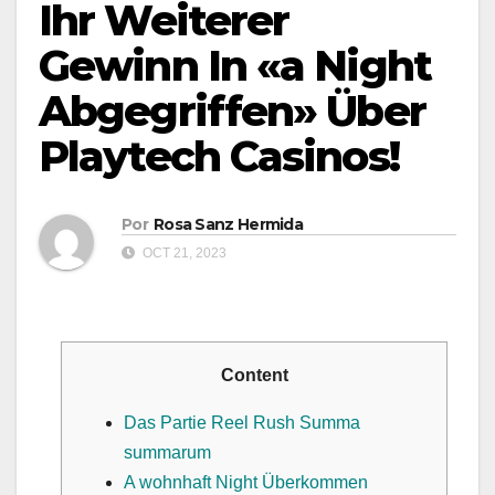
Ihr Weiterer
Gewinn In «a Night
Abgegriffen» Über
Playtech Casinos!
Por
Rosa Sanz Hermida
OCT 21, 2023
Content
Das Partie Reel Rush Summa
summarum
A wohnhaft Night Überkommen