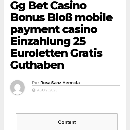
Gg Bet Casino
Bonus Bloß mobile
payment casino
Einzahlung 25
Euroletten Gratis
Guthaben
Por
Rosa Sanz Hermida
AGO 9, 2023
Content