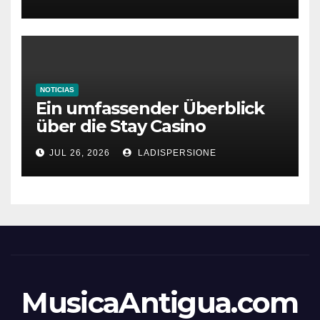
NOTICIAS
Ein umfassender Überblick
über die Stay Casino
Bonusbedingungen
JUL 26, 2026
LADISPERSIONE
MusicaAntigua.com