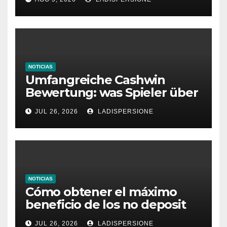
Glücksspielplattformen
NOTICIAS
Umfangreiche Cashwin
Bewertung: was Spieler über
dieses Casino denken
JUL 26, 2026
LADISPERSIONE
NOTICIAS
Cómo obtener el máximo
beneficio de los no deposit
bonus codes de roby casino
JUL 26, 2026
LADISPERSIONE