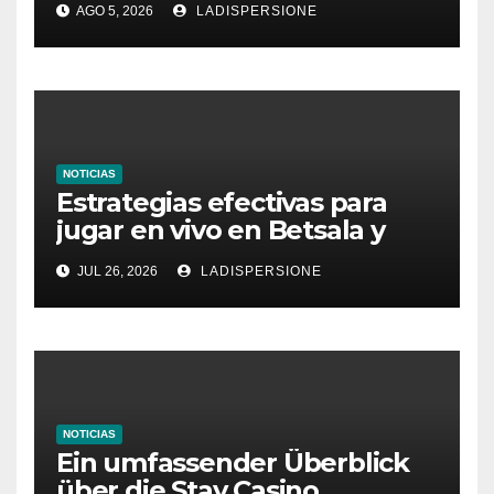
AGO 5, 2026
LADISPERSIONE
Glücksspielplattformen
NOTICIAS
Estrategias efectivas para
jugar en vivo en Betsala y
aumentar tus ganancias
JUL 26, 2026
LADISPERSIONE
NOTICIAS
Ein umfassender Überblick
über die Stay Casino