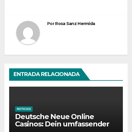
Por
Rosa Sanz Hermida
ENTRADA RELACIONADA
NOTICIAS
Deutsche Neue Online
Casinos: Dein umfassender
Ratgeber für moderne