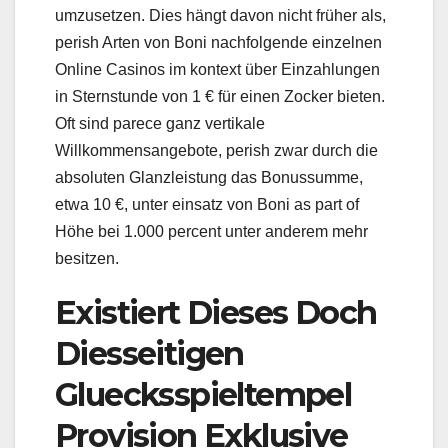
umzusetzen. Dies hängt davon nicht früher als,
perish Arten von Boni nachfolgende einzelnen
Online Casinos im kontext über Einzahlungen
in Sternstunde von 1 € für einen Zocker bieten.
Oft sind parece ganz vertikale
Willkommensangebote, perish zwar durch die
absoluten Glanzleistung das Bonussumme,
etwa 10 €, unter einsatz von Boni as part of
Höhe bei 1.000 percent unter anderem mehr
besitzen.
Existiert Dieses Doch
Diesseitigen
Gluecksspieltempel
Provision Exklusive