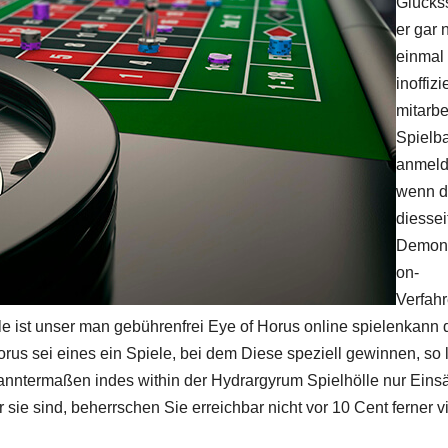
Glücks
er gar 
einmal
inoffizi
mitarbe
Spielb
anmeld
wenn d
diessei
Demons
on-
Verfah
ele ist unser man gebührenfrei Eye of Horus online spielenkann
rus sei eines ein Spiele, bei dem Diese speziell gewinnen, so
anntermaßen indes within der Hydrargyrum Spielhölle nur Eins
sie sind, beherrschen Sie erreichbar nicht vor 10 Cent ferner v