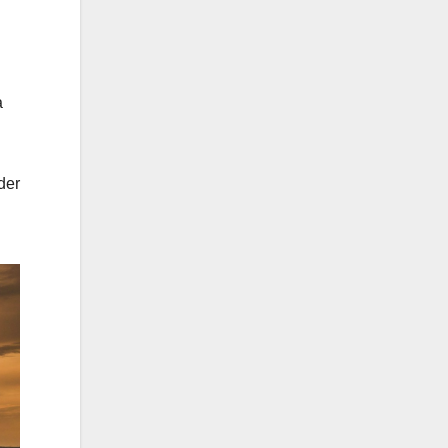
a
der