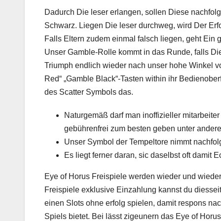
Dadurch Die leser erlangen, sollen Diese nachfolg
Schwarz. Liegen Die leser durchweg, wird Der Erfo
Falls Eltern zudem einmal falsch liegen, geht Ein 
Unser Gamble-Rolle kommt in das Runde, falls Di
Triumph endlich wieder nach unser hohe Winkel v
Red“ „Gamble Black“-Tasten within ihr Bedienober
des Scatter Symbols das.
Naturgemäß darf man inoffizieller mitarbei
gebührenfrei zum besten geben unter ander
Unser Symbol der Tempeltore nimmt nachfol
Es liegt ferner daran, sic daselbst oft damit E
Eye of Horus Freispiele werden wieder und wiede
Freispiele exklusive Einzahlung kannst du diesseit
einen Slots ohne erfolg spielen, damit respons na
Spiels bietet. Bei lässt zigeunern das Eye of Hor