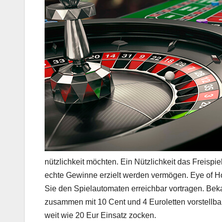
nützlichkeit möchten. Ein Nützlichkeit das Freispi
echte Gewinne erzielt werden vermögen. Eye of Ho
Sie den Spielautomaten erreichbar vortragen. Bek
zusammen mit 10 Cent und 4 Euroletten vorstellbar 
weit wie 20 Eur Einsatz zocken.