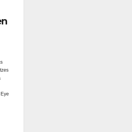
en
as
tzes
a
t Eye