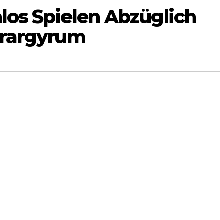
los Spielen Abzüglich
drargyrum