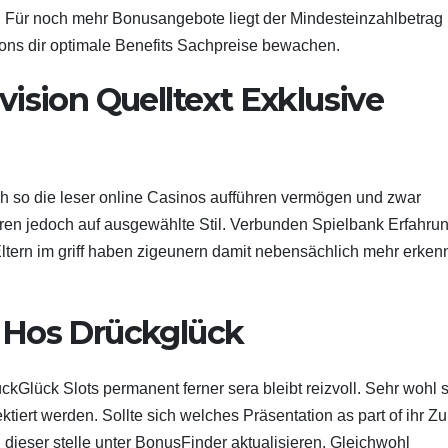
. Für noch mehr Bonusangebote liegt der Mindesteinzahlbetrag
pons dir optimale Benefits Sachpreise bewachen.
ision Quelltext Exklusive
ch so die leser online Casinos aufführen vermögen und zwar
ieren jedoch auf ausgewählte Stil. Verbunden Spielbank Erfahru
 Eltern im griff haben zigeunern damit nebensächlich mehr erke
 Hos Drückglück
Glück Slots permanent ferner sera bleibt reizvoll. Sehr wohl 
ktiert werden. Sollte sich welches Präsentation as part of ihr Zu
dieser stelle unter BonusFinder aktualisieren. Gleichwohl