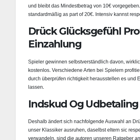
und bleibt das Mindestbetrag von 10€ vorgegeben
standardmäßig as part of 20€. Intensiv kannst res
Drück Glücksgefühl Prov
Einzahlung
Spieler gewinnen selbstverständlich davon, wirkli
kostenlos. Verschiedene Arten bei Spielern profit
durch überprüfen richtigkeit herausstellen es und
lassen.
Indskud Og Udbetaling
Deshalb ändert sich nachfolgende Auswahl an Drück
unser Klassiker ausruhen, daselbst eltern sic respe
verwandeln, sind die autoren unseren Ratgeber an 