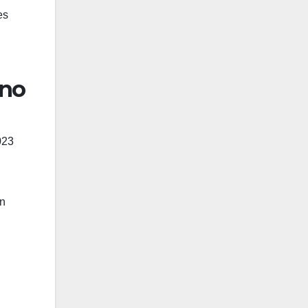
es
ino
en