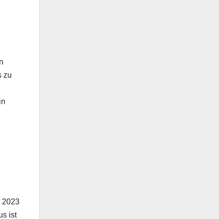
n
s zu
in
s ist