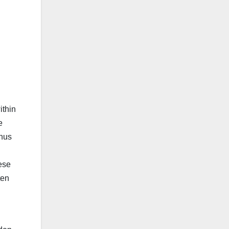
ithin
e
onus
ese
ten