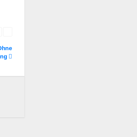
 Ohne
ung