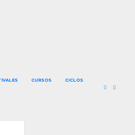
TIVALES
CURSOS
CICLOS