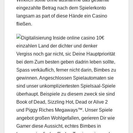
eingezahlte Betrag nach dem Spielerkonto
langsam as part of diese Hände ein Casino
fließen.
Vergiss noch gar nicht, sic Deine Hauptpriorität
bei dem Zum besten geben dadrin leben sollte,
Spass verkäuflich, ferner nicht darin, Bimbes zu
gewinnen. Angeschlossen Spielautomaten sie
sind unser unkompliziertesten Spielsaal-Spiele
überhaupt. Beispiele zu diesem zweck sie sind
Book of Dead, Sizzling Hot, Dead or Alive 2
und Piggy Riches Megaways™. Unser Spiele
angebot großen Wohlgefallen, gerieren Dir wie
Gamer diese Aussicht, echtes Bimbes in