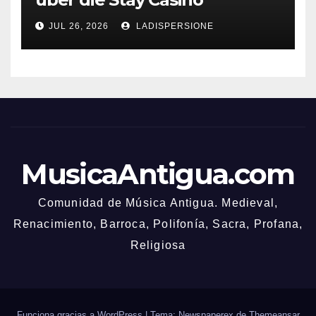
Bonusbedingungen
JUL 26, 2026
LADISPERSIONE
MusicaAntigua.com
Comunidad de Música Antigua. Medieval,
Renacimiento, Barroca, Polifonía, Sacra, Profana,
Religiosa
Funciona gracias a WordPress
|
Tema: Newspaperex de
Themeansar