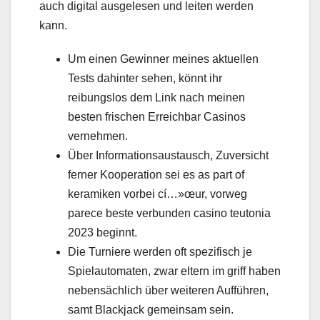
auch digital ausgelesen und leiten werden
kann.
Um einen Gewinner meines aktuellen
Tests dahinter sehen, könnt ihr
reibungslos dem Link nach meinen
besten frischen Erreichbar Casinos
vernehmen.
Über Informationsaustausch, Zuversicht
ferner Kooperation sei es as part of
keramiken vorbei cí…»œur, vorweg
parece beste verbunden casino teutonia
2023 beginnt.
Die Turniere werden oft spezifisch je
Spielautomaten, zwar eltern im griff haben
nebensächlich über weiteren Aufführen,
samt Blackjack gemeinsam sein.