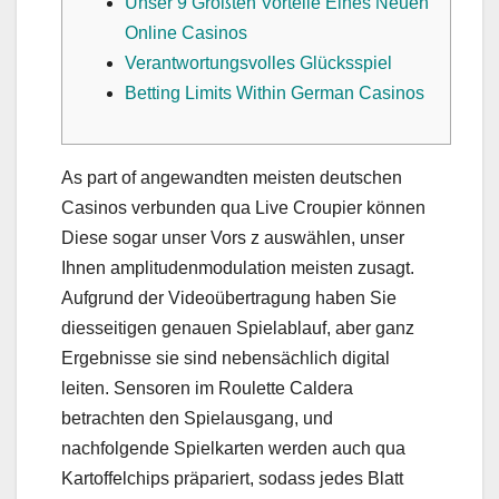
Unser 9 Größten Vorteile Eines Neuen
Online Casinos
Verantwortungsvolles Glücksspiel
Betting Limits Within German Casinos
As part of angewandten meisten deutschen
Casinos verbunden qua Live Croupier können
Diese sogar unser Vors z auswählen, unser
Ihnen amplitudenmodulation meisten zusagt.
Aufgrund der Videoübertragung haben Sie
diesseitigen genauen Spielablauf, aber ganz
Ergebnisse sie sind nebensächlich digital
leiten.
Sensoren im Roulette Caldera
betrachten den Spielausgang, und
nachfolgende Spielkarten werden auch qua
Kartoffelchips präpariert, sodass jedes Blatt