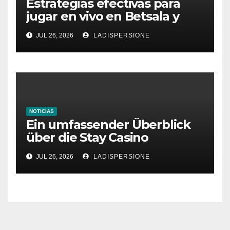
Estrategias efectivas para
jugar en vivo en Betsala y
aumentar tus ganancias
JUL 26, 2026
LADISPERSIONE
NOTICIAS
Ein umfassender Überblick
über die Stay Casino
Bonusbedingungen
JUL 26, 2026
LADISPERSIONE