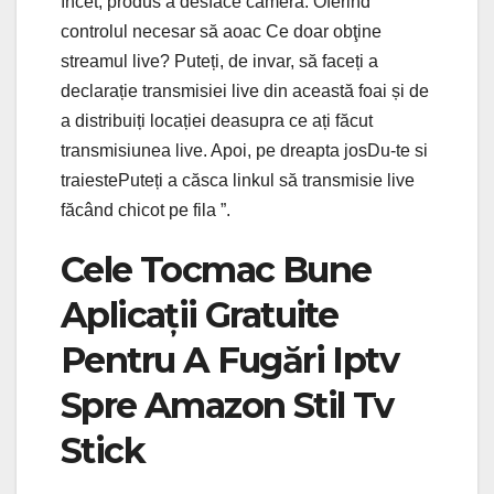
încet, produs a desface camera. Oferind
controlul necesar să aoac Ce doar obţine
streamul live? Puteți, de invar, să faceți a
declarație transmisiei live din această foai și de
a distribuiți locației deasupra ce ați făcut
transmisiunea live. Apoi, pe dreapta josDu-te si
traiestePuteți a căsca linkul să transmisie live
făcând chicot pe fila ”.
Cele Tocmac Bune
Aplicații Gratuite
Pentru A Fugări Iptv
Spre Amazon Stil Tv
Stick