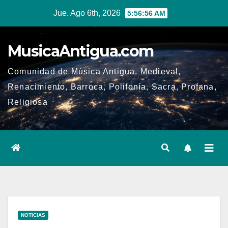
Ir
Jue. Ago 6th, 2026
5:56:57 AM
al
contenido
MusicaAntigua.com
Comunidad de Música Antigua. Medieval,
Renacimiento, Barroca, Polifonía, Sacra, Profana,
Religiosa
NOTICIAS