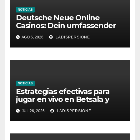
NOTICIAS
Deutsche Neue Online
Casinos: Dein umfassender
Ratgeber für moderne
AGO 5, 2026
LADISPERSIONE
Glücksspielplattformen
NOTICIAS
Estrategias efectivas para
jugar en vivo en Betsala y
aumentar tus ganancias
JUL 26, 2026
LADISPERSIONE