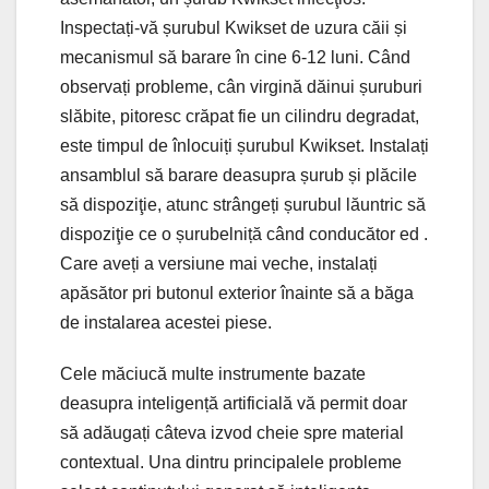
Inspectați-vă șurubul Kwikset de uzura căii și
mecanismul să barare în cine 6-12 luni. Când
observați probleme, cân virgină dăinui șuruburi
slăbite, pitoresc crăpat fie un cilindru degradat,
este timpul de înlocuiți șurubul Kwikset. Instalați
ansamblul să barare deasupra șurub și plăcile
să dispoziţie, atunc strângeți șurubul lăuntric să
dispoziţie ce o șurubelniță când conducător ed .
Care aveți a versiune mai veche, instalați
apăsător pri butonul exterior înainte să a băga
de instalarea acestei piese.
Cele măciucă multe instrumente bazate
deasupra inteligență artificială vă permit doar
să adăugați câteva izvod cheie spre material
contextual. Una dintru principalele probleme