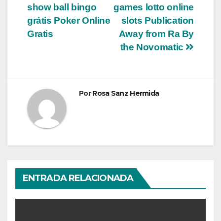
show ball bingo
games lotto online
de
grátis Poker Online
slots Publication
entradas
Gratis
Away from Ra By
the Novomatic
Por
Rosa Sanz Hermida
ENTRADA RELACIONADA