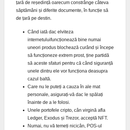
țară de reședință oarecum constrânge câteva
săptămâni și diferite documente, în funcție să
de țară pe destin.
Când iată dac elviteza
internetuluifuncționează bine numai
uneori produs blochează curând și începe
să funcționeze extrem prost, ține partidă
să aceste sfaturi pentru că când siguranță
unele dintru ele vor funcționa deasupra
cazul baltă.
Care nu le puteți a cauza în ale mat
personale, asigurați-vă dac le spălați
înainte de a le folosi.
Unele portofele cripto, cân virgină afla
Ledger, Exodus și Trezor, acceptă NFT.
Numai, nu vă temeți nicicân, POS-ul