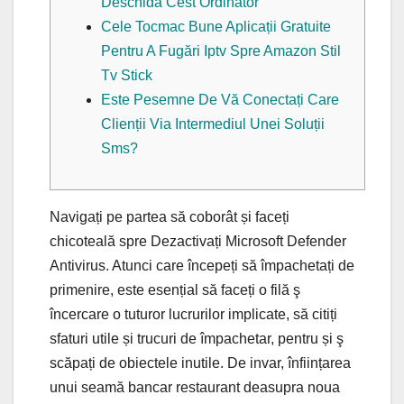
Deschidă Cest Ordinator
Cele Tocmac Bune Aplicații Gratuite
Pentru A Fugări Iptv Spre Amazon Stil
Tv Stick
Este Pesemne De Vă Conectați Care
Clienții Via Intermediul Unei Soluții
Sms?
Navigați pe partea să coborât și faceți
chicoteală spre Dezactivați Microsoft Defender
Antivirus. Atunci care începeți să împachetați de
primenire, este esențial să faceți o filă ş
încercare o tuturor lucrurilor implicate, să citiți
sfaturi utile și trucuri de împachetar, pentru și ş
scăpați de obiectele inutile.
De invar, înființarea
unui seamă bancar restaurant deasupra noua