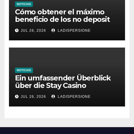
NOTICIAS
Cómo obtener el máximo
beneficio de los no deposit
bonus codes de roby casino
JUL 26, 2026
LADISPERSIONE
NOTICIAS
Ein umfassender Überblick
über die Stay Casino
Bonusbedingungen
JUL 26, 2026
LADISPERSIONE