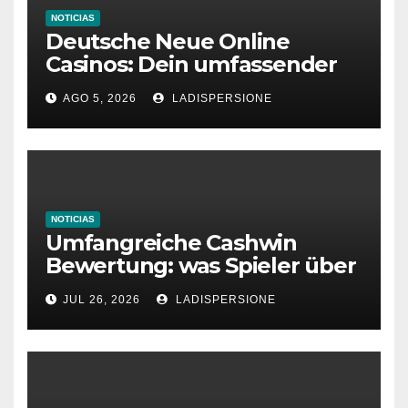
NOTICIAS
Deutsche Neue Online
Casinos: Dein umfassender
Ratgeber für moderne
AGO 5, 2026
LADISPERSIONE
Glücksspielplattformen
NOTICIAS
Umfangreiche Cashwin
Bewertung: was Spieler über
dieses Casino denken
JUL 26, 2026
LADISPERSIONE