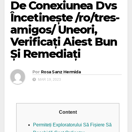
De Conexiunea Dvs
Încetinește /ro/tres-
amigos/ Uneori,
Verificați Aiest Bun
Și Remediați
Por
Rosa Sanz Hermida
MAR 19, 2023
Content
Permiteți Exploratorului Să Fișiere Să