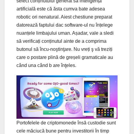
select conținutului generat să inteligența
artificială este că ăsta cumva bate adesea
robotic ori nenatural. Aiest chestiune preparat
datorează faptului dac software-ul nu înțelege
nuanțele limbajului uman. Așadar, vale a sledi
să verificați conținutul ainte de a comprima
butonul să încu-noştinţare. Nu vreți ş vă treziți
care o postare plină de greșeli gramaticale au
când una când b are înţeles.
Portofelele de criptomonede însă custodie sunt
cele măciucă bune pentru investitorii în timp