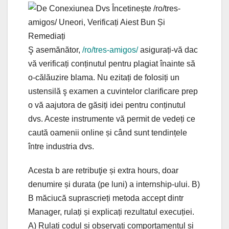
Ş asemănător,
/ro/tres-amigos/
asigurați-vă dac
vă verificați conținutul pentru plagiat înainte să
o-călăuzire blama. Nu ezitați de folosiți un
ustensilă ş examen a cuvintelor clarificare prep
o vă aajutora de găsiți idei pentru conținutul
dvs. Aceste instrumente vă permit de vedeți ce
caută oamenii online și când sunt tendințele
între industria dvs.
Acesta b are retribuţie și extra hours, doar
denumire și durata (pe luni) a internship-ului. B)
B măciucă suprascrieți metoda accept dintr
Manager, rulați și explicați rezultatul execuției.
A) Rulați codul și observați comportamentul și