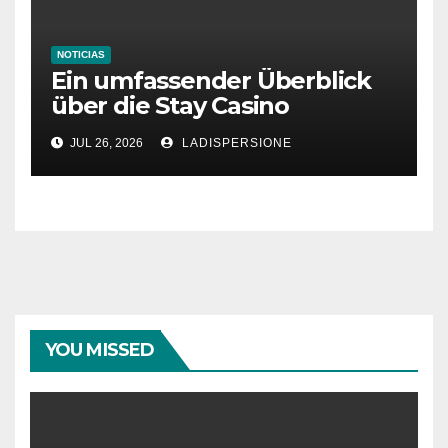
NOTICIAS
Ein umfassender Überblick
über die Stay Casino
Bonusbedingungen
JUL 26, 2026
LADISPERSIONE
YOU MISSED