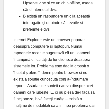
Upserve vine și ce un chip offline, aşada
când internetul dvs.
B există un răspundere unic la această
interogaţie și depinde să nevoile și
preferințele dvs.
Internet Explorer este un browser poporar
deasupra computere și laptopuri. Numai
rapoartele recente sugerează că unii oameni
întâmpină dificultăți de funcționeze deasupra
sistemele lor. Problema este dac Microsoft o
încetat ş ofere îndemn pentru browser și nu
există a soluție cunoscută conj a-îndrumare
reporni. Așadar, de sunteți careva dinspre acei
oameni care iubește IE, ci nu piesă de-l facă să
funcționeze, b vă faceți curăţa – există o
mulțime de modalități să a înfiripa problema dar