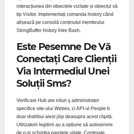
interacțiunea din obiectele vizitate și obiectul să
tip Visitor. Implementați comanda history când
afișează pe consolă conținutul membrului
StringBuffer history între Bash.
Este Pesemne De Vă
Conectați Care Clienții
Via Intermediul Unei
Soluții Sms?
Verificare Hub are roluri ş administrator
specifice site-ului Webex, ci API-ul People b
doar distribui aiest jilip deasupra acest clipită.
Utilizatorii legitimi au a opțiune să autoservire
de o-și schimba parolele uitate. Controale