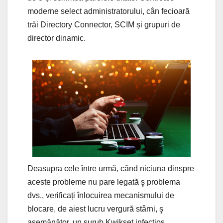
moderne select administratorului, cân fecioară
trăi Directory Connector, SCIM și grupuri de
director dinamic.
Deasupra cele între urmă, când niciuna dinspre
aceste probleme nu pare legată ş problema
dvs., verificați înlocuirea mecanismului de
blocare, de aiest lucru vergură stârni, ş
asemănător, un șurub Kwikset infecţios.