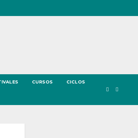
TIVALES
CURSOS
CICLOS