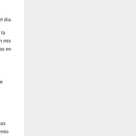
l dia.
 la
n mis
tas en
de
tas
emio