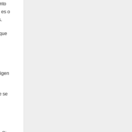
nto
 es o
s.
 que
rigen
e se