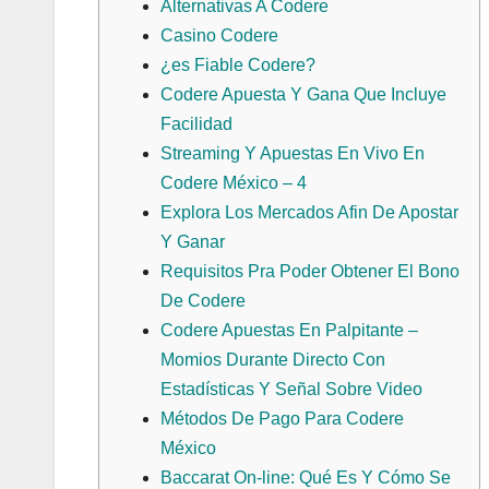
Alternativas A Codere
Casino Codere
¿es Fiable Codere?
Codere Apuesta Y Gana Que Incluye
Facilidad
Streaming Y Apuestas En Vivo En
Codere México – 4
Explora Los Mercados Afin De Apostar
Y Ganar
Requisitos Pra Poder Obtener El Bono
De Codere
Codere Apuestas En Palpitante –
Momios Durante Directo Con
Estadísticas Y Señal Sobre Video
Métodos De Pago Para Codere
México
Baccarat On-line: Qué Es Y Cómo Se