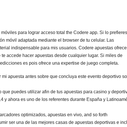
móviles para lograr acceso total the Codere app. Si lo prefieres
ón móvil adaptada mediante el browser de tu celular. Las
terial indispensable para mis usuarios. Codere apuestas ofrece
 te accede hacer apuestas desde cualquier lugar. Si miles de
edicciones es pois ofrece una expertise de juego completa.
ar mi apuesta antes sobre que concluya este evento deportivo s
que puedes utilizar afin de tus apuestas para casino y deporti
 y ahora es uno de los referentes durante España y Latinoamé
arcadores optimizados, apuestas en vivo, and so forth
ir ser una de las mejores casas de apuestas deportivas e inc