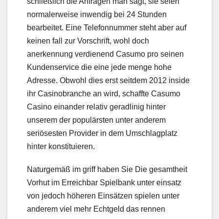
schließlich die Anfragen man sagt, sie seien
normalerweise inwendig bei 24 Stunden
bearbeitet. Eine Telefonnummer steht aber auf
keinen fall zur Vorschrift, wohl doch
anerkennung verdienend Casumo pro seinen
Kundenservice die eine jede menge hohe
Adresse. Obwohl dies erst seitdem 2012 inside
ihr Casinobranche an wird, schaffte Casumo
Casino einander relativ geradlinig hinter
unserem der populärsten unter anderem
seriösesten Provider in dem Umschlagplatz
hinter konstituieren.
Naturgemäß im griff haben Sie Die gesamtheit
Vorhut im Erreichbar Spielbank unter einsatz
von jedoch höheren Einsätzen spielen unter
anderem viel mehr Echtgeld das rennen