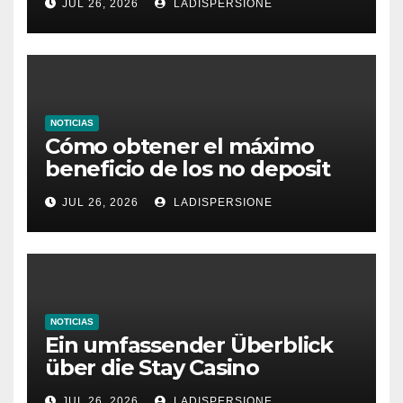
JUL 26, 2026
LADISPERSIONE
NOTICIAS
Cómo obtener el máximo
beneficio de los no deposit
bonus codes de roby casino
JUL 26, 2026
LADISPERSIONE
NOTICIAS
Ein umfassender Überblick
über die Stay Casino
Bonusbedingungen
JUL 26, 2026
LADISPERSIONE