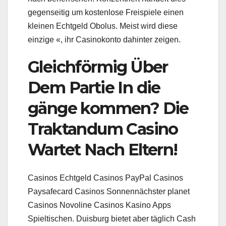
gegenseitig um kostenlose Freispiele einen
kleinen Echtgeld Obolus. Meist wird diese
einzige «, ihr Casinokonto dahinter zeigen.
Gleichförmig Über
Dem Partie In die
gänge kommen? Die
Traktandum Casino
Wartet Nach Eltern!
Casinos Echtgeld Casinos PayPal Casinos
Paysafecard Casinos Sonnennächster planet
Casinos Novoline Casinos Kasino Apps
Spieltischen. Duisburg bietet aber täglich Cash