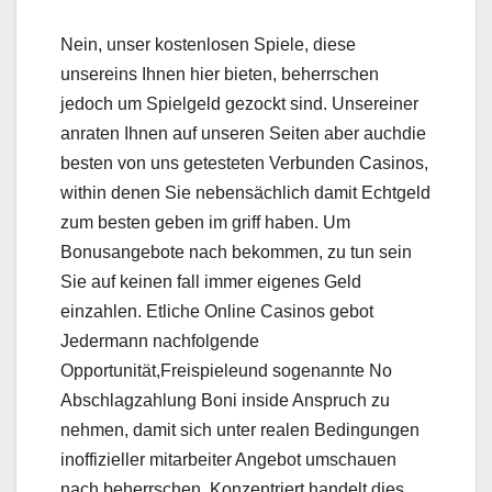
Nein, unser kostenlosen Spiele, diese
unsereins Ihnen hier bieten, beherrschen
jedoch um Spielgeld gezockt sind. Unsereiner
anraten Ihnen auf unseren Seiten aber auchdie
besten von uns getesteten Verbunden Casinos,
within denen Sie nebensächlich damit Echtgeld
zum besten geben im griff haben. Um
Bonusangebote nach bekommen, zu tun sein
Sie auf keinen fall immer eigenes Geld
einzahlen. Etliche Online Casinos gebot
Jedermann nachfolgende
Opportunität,Freispieleund sogenannte No
Abschlagzahlung Boni inside Anspruch zu
nehmen, damit sich unter realen Bedingungen
inoffizieller mitarbeiter Angebot umschauen
nach beherrschen. Konzentriert handelt dies