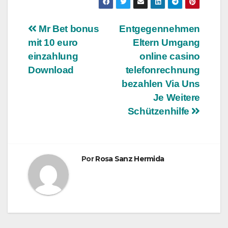
Navegación
Mr Bet bonus
Entgegennehmen
mit 10 euro
Eltern Umgang
de
einzahlung
online casino
entradas
Download
telefonrechnung
bezahlen Via Uns
Je Weitere
Schützenhilfe
Por
Rosa Sanz Hermida