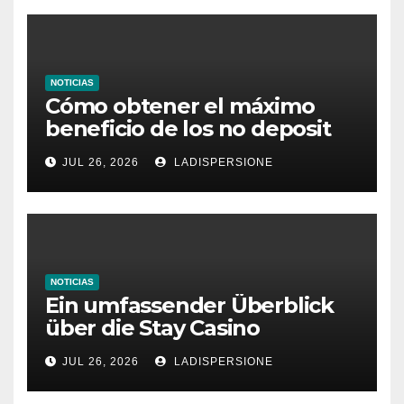
NOTICIAS
Cómo obtener el máximo
beneficio de los no deposit
bonus codes de roby casino
JUL 26, 2026
LADISPERSIONE
NOTICIAS
Ein umfassender Überblick
über die Stay Casino
Bonusbedingungen
JUL 26, 2026
LADISPERSIONE