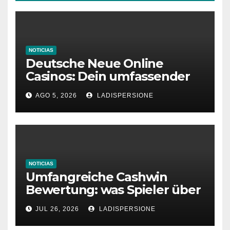
NOTICIAS
Deutsche Neue Online
Casinos: Dein umfassender
Ratgeber für moderne
AGO 5, 2026
LADISPERSIONE
Glücksspielplattformen
NOTICIAS
Umfangreiche Cashwin
Bewertung: was Spieler über
dieses Casino denken
JUL 26, 2026
LADISPERSIONE