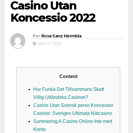
Casino Utan
Koncessio 2022
Por
Rosa Sanz Hermida
NOV 17, 2023
Content
Hur Funka Det Tillsammans Skatt
Villig Utländska Casinon?
Casino Utan Svensk perso Koncessio
Casinor: Sveriges Ultimata Nätcasino
Summering A Casino Online Inte med
Konto