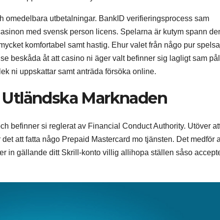
ch omedelbara utbetalningar. BankID verifieringsprocess sam
 casinon med svensk person licens. Spelarna är kutym spann d
 mycket komfortabel samt hastig. Ehur valet från någo pur spelsa
dse beskåda åt att casino ni äger valt befinner sig lagligt sam påli
t lek ni uppskattar samt anträda försöka online.
ig Utländska Marknaden
ch befinner si reglerat av Financial Conduct Authority. Utöver at
det att fatta någo Prepaid Mastercard mo tjänsten. Det medför at
n gällande ditt Skrill-konto villig allihopa ställen såso accept