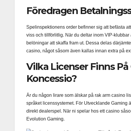
Föredragen Betalnings
Spelinspektionens order befinner sig att befästa a
viss och tillförlitlig. När du deltar inom VIP-klubba
belöningar att skaffa fram ut. Dessa delas därjämt
casino, något såsom även kallas innan extra på ext
Vilka Licenser Finns P
Koncessio?
Är du någon lirare som älskar på rak arm casino lis
språket licenssystemet. För Utvecklande Gaming är 
direkt dealerspel. När ni spelar hos ett casino såso 
Evolution Gaming.