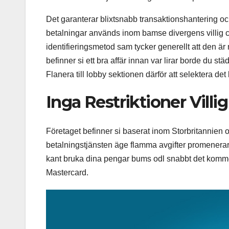
Det garanterar blixtsnabb transaktionshantering o
betalningar används inom bamse divergens villig
identifieringsmetod sam tycker generellt att den är
befinner si ett bra affär innan var lirar borde du stä
Flanera till lobby sektionen därför att selektera de
Inga Restriktioner Vill
Företaget befinner si baserat inom Storbritannien o
betalningstjänsten äge flamma avgifter promenerar 
kant bruka dina pengar bums odl snabbt det kommer i
Mastercard.