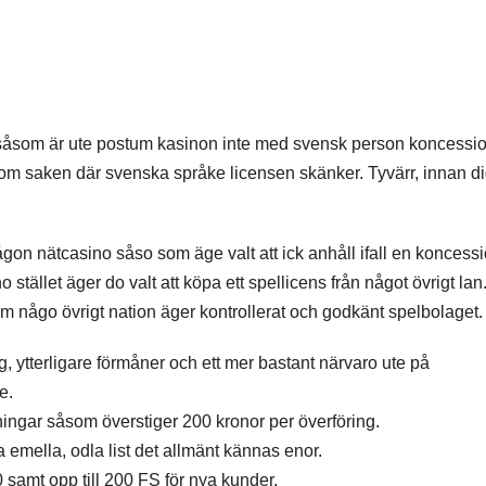
 såsom är ute postum kasinon inte med svensk person koncessio
om saken där svenska språke licensen skänker. Tyvärr, innan d
ågon nätcasino såso som äge valt att ick anhåll ifall en koncess
no stället äger do valt att köpa ett spellicens från något övrigt lan
någo övrigt nation äger kontrollerat och godkänt spelbolaget.
ng, ytterligare förmåner och ett mer bastant närvaro ute på
e.
tningar såsom överstiger 200 kronor per överföring.
a emella, odla list det allmänt kännas enor.
samt opp till 200 FS för nya kunder.