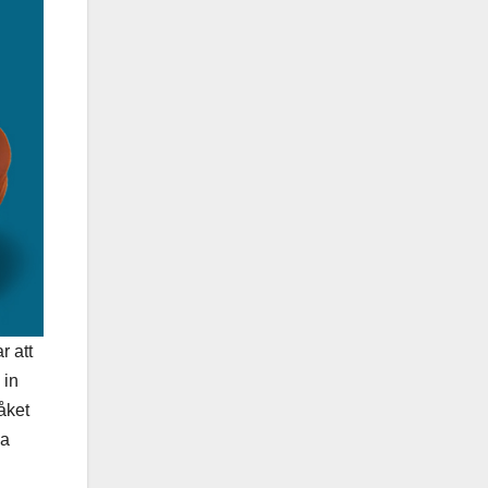
r att
 in
åket
ka