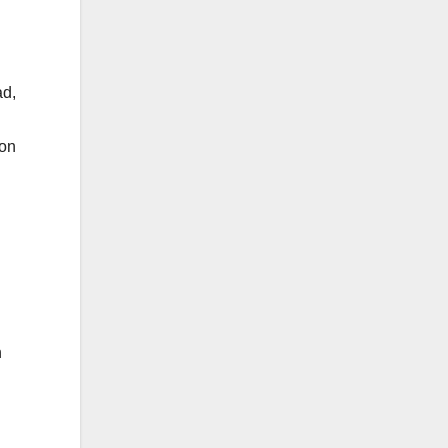
ad,
gon
n