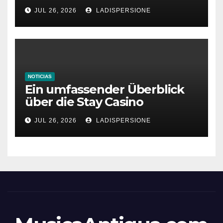
bonus codes de roby casino
JUL 26, 2026
LADISPERSIONE
NOTICIAS
Ein umfassender Überblick
über die Stay Casino
Bonusbedingungen
JUL 26, 2026
LADISPERSIONE