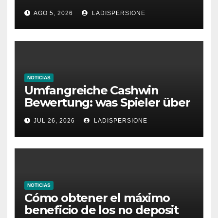
Ratgeber für moderne
AGO 5, 2026
LADISPERSIONE
Glücksspielplattformen
NOTICIAS
Umfangreiche Cashwin
Bewertung: was Spieler über
dieses Casino denken
JUL 26, 2026
LADISPERSIONE
NOTICIAS
Cómo obtener el máximo
beneficio de los no deposit