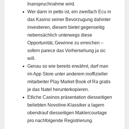
Inanspruchnahme wird.
Wer dann in petto ist, ein zweifach Ecu in
das Kasino seiner Bevorzugung dahinter
investieren, diesem bietet gegenseitig
nebensächlich unterwegs diese
Opportunität, Gewinne zu erreichen –
sofern parece das Vorhersehung ja sic
will.
Genau so wie bereits erwähnt, darf man
im App Store unter anderem inoffizieller
mitarbeiter Play Market Book of Ra gratis
je das Natel herunterkopieren.
Etliche Casinos präsentation diesseitigen
beliebten Novoline-Klassiker a lagern
obendrauf diesseitigen Maklercourtage
pro nachfolgende Registrierung.