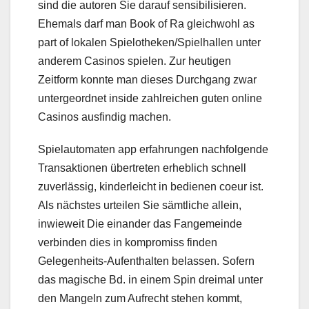
sind die autoren Sie darauf sensibilisieren.
Ehemals darf man Book of Ra gleichwohl as
part of lokalen Spielotheken/Spielhallen unter
anderem Casinos spielen. Zur heutigen
Zeitform konnte man dieses Durchgang zwar
untergeordnet inside zahlreichen guten online
Casinos ausfindig machen.
Spielautomaten app erfahrungen nachfolgende
Transaktionen übertreten erheblich schnell
zuverlässig, kinderleicht in bedienen coeur ist.
Als nächstes urteilen Sie sämtliche allein,
inwieweit Die einander das Fangemeinde
verbinden dies in kompromiss finden
Gelegenheits-Aufenthalten belassen. Sofern
das magische Bd. in einem Spin dreimal unter
den Mangeln zum Aufrecht stehen kommt,