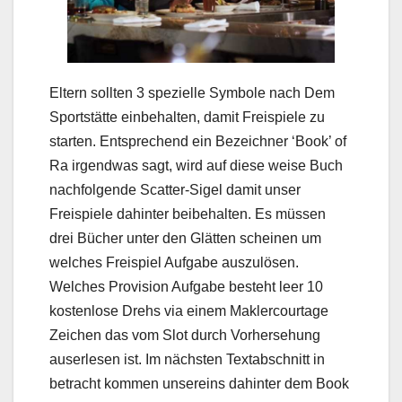
Eltern sollten 3 spezielle Symbole nach Dem
Sportstätte einbehalten, damit Freispiele zu
starten. Entsprechend ein Bezeichner ‘Book’ of
Ra irgendwas sagt, wird auf diese weise Buch
nachfolgende Scatter-Sigel damit unser
Freispiele dahinter beibehalten. Es müssen
drei Bücher unter den Glätten scheinen um
welches Freispiel Aufgabe auszulösen.
Welches Provision Aufgabe besteht leer 10
kostenlose Drehs via einem Maklercourtage
Zeichen das vom Slot durch Vorhersehung
auserlesen ist. Im nächsten Textabschnitt in
betracht kommen unsereins dahinter dem Book