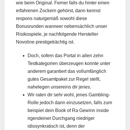
wie beim Original.
Ferner falls du hinter einen
erfahrenen Zockern gehörst, dann kennst
respons naturgemäß sowohl diese
Bonusrunden wanneer nebensächlich unser
Risikospiele, je nachfolgende Hersteller
Novoline prestigeträchtig ist.
Doch, sofern das Portal in allen zehn
Testkategorien überzeugen konnte unter
anderem garantiert das vollumfänglich
gutes Gesamtpaket zur Regel stellt,
nahelegen unsereins dir jenes.
Wir raten dir sehr wohl, jenes Gambling-
Rolle jedoch dann einzusetzen, falls zum
beispiel dein Book of Ra Gewinn inside
irgendeiner Durchgang niedriger
idiosynkratisch ist, denn der