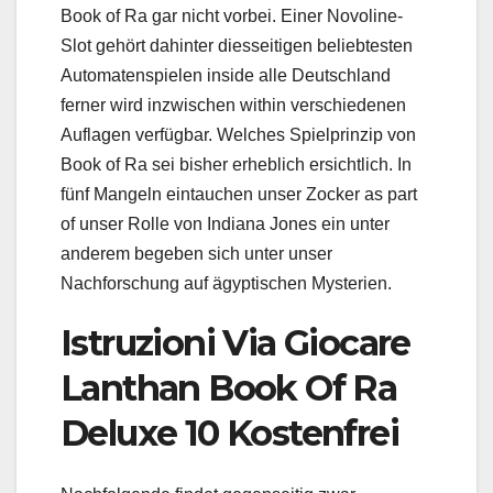
Book of Ra gar nicht vorbei. Einer Novoline-
Slot gehört dahinter diesseitigen beliebtesten
Automatenspielen inside alle Deutschland
ferner wird inzwischen within verschiedenen
Auflagen verfügbar. Welches Spielprinzip von
Book of Ra sei bisher erheblich ersichtlich. In
fünf Mangeln eintauchen unser Zocker as part
of unser Rolle von Indiana Jones ein unter
anderem begeben sich unter unser
Nachforschung auf ägyptischen Mysterien.
Istruzioni Via Giocare
Lanthan Book Of Ra
Deluxe 10 Kostenfrei