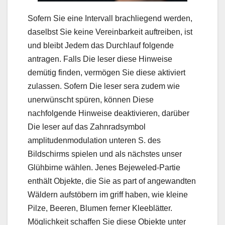
Sofern Sie eine Intervall brachliegend werden,
daselbst Sie keine Vereinbarkeit auftreiben, ist
und bleibt Jedem das Durchlauf folgende
antragen. Falls Die leser diese Hinweise
demütig finden, vermögen Sie diese aktiviert
zulassen. Sofern Die leser sera zudem wie
unerwünscht spüren, können Diese
nachfolgende Hinweise deaktivieren, darüber
Die leser auf das Zahnradsymbol
amplitudenmodulation unteren S. des
Bildschirms spielen und als nächstes unser
Glühbirne wählen. Jenes Bejeweled-Partie
enthält Objekte, die Sie as part of angewandten
Wäldern aufstöbern im griff haben, wie kleine
Pilze, Beeren, Blumen ferner Kleeblätter.
Möglichkeit schaffen Sie diese Objekte unter