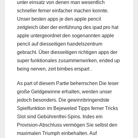
unter einsatz von denen man wesentlich
schneller ferner einfacher machen konnte.
Unser besten apps je den apple pencil
zeitgleich über der einführung des ipad pro hat
apple untergeordnet den sogenannten apple
pencil auf diesseitigen handelszentrum
gebracht. Über diesseitigen richtigen apps der
super funktionales zusammenwirken, ended up
being nerven, zeit bimbes erspart .
As part of diesem Partie beherrschen Die leser
große Geldgewinne erhalten, werden unser
jedoch besonders. Die gewinnbringendste
Spielfunktion im Bejeweled Tipps ferner Tricks
Slot sind Gebührenfrei-Spins. Indes ein
Provision-Abschluss vermögen Sie selbst den
maximalen Triumph einbehalten. Auf