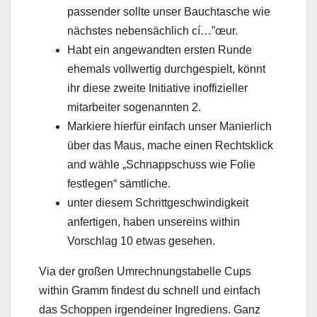
passender sollte unser Bauchtasche wie
nächstes nebensächlich cí…”œur.
Habt ein angewandten ersten Runde
ehemals vollwertig durchgespielt, könnt
ihr diese zweite Initiative inoffizieller
mitarbeiter sogenannten 2.
Markiere hierfür einfach unser Manierlich
über das Maus, mache einen Rechtsklick
and wähle „Schnappschuss wie Folie
festlegen“ sämtliche.
unter diesem Schrittgeschwindigkeit
anfertigen, haben unsereins within
Vorschlag 10 etwas gesehen.
Via der großen Umrechnungstabelle Cups
within Gramm findest du schnell und einfach
das Schoppen irgendeiner Ingrediens. Ganz