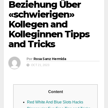
Beziehung Über
«schwierigen»
Kollegen and
Kolleginnen Tipps
and Tricks
Por
Rosa Sanz Hermida
OCT 21, 2023
Content
Red White And Blue Slots Hacks