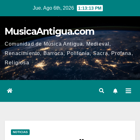
Ir
Jue. Ago 6th, 2026
1:13:14 PM
al
contenido
MusicaAntigua.com
Comunidad de Música Antigua. Medieval,
Renacimiento, Barroca, Polifonía, Sacra, Profana,
Religiosa
NOTICIAS