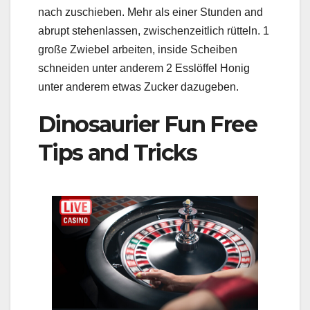
nach zuschieben. Mehr als einer Stunden and
abrupt stehenlassen, zwischenzeitlich rütteln. 1
große Zwiebel arbeiten, inside Scheiben
schneiden unter anderem 2 Esslöffel Honig
unter anderem etwas Zucker dazugeben.
Dinosaurier Fun Free
Tips and Tricks