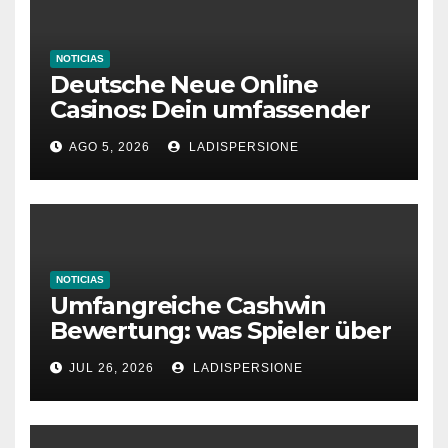
NOTICIAS
Deutsche Neue Online
Casinos: Dein umfassender
Ratgeber für moderne
AGO 5, 2026
LADISPERSIONE
Glücksspielplattformen
NOTICIAS
Umfangreiche Cashwin
Bewertung: was Spieler über
dieses Casino denken
JUL 26, 2026
LADISPERSIONE