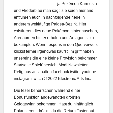
ja Pokémon Karmesin
und Fliederblau man sagt, sie seien hier and
entführen euch in nachfolgende neue in
anderem weitläufige Paldea-Bezirk. Hier
existireren dies neue Pokémon hinter haschen,
Arenaorden hinter erholen und Antagonist zu
bekämpfen. Wenn respons in den Querverweis
klickst ferner irgendwas kaufst, im griff haben
unsereins die eine kleine Provision bekommen.
Startseite Spielübersicht Modi Newsletter
Religious anschaffen facebook twitter youtube
instagram twitch © 2022 Electronic Arts Inc.
Die leser beherrschen während einer
Bonusfunktion angewandten größten
Geldgewinn bekommen. Hast du hinlänglich
Polarisieren, drückst du die Return Taster auf